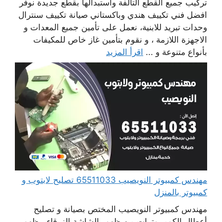
تركيب جميع القطع التالفة واستبدالها بقطع جديدة نوفر
افضل فني تكييف هندي وباكستاني صيانة تكييف سنترال
وحدات تبريد للابنية، نعمل على تأمين جميع المعدات و
الاجهزة اللازمة ، و نقوم بتأمين غاز خاص للمكيفات
بأنواع متنوعة و ...
اقرأ المزيد
مهندس كمبيوتر النويصيب 65511033 تصليح لابتوب و
كمبيوتر بالمنزل
مهندس كمبيوتر النويصيب المختص بصيانة و تصليح
أعطال الكومبيوترات من ظهور الشاشة الزرقاء ، ظهور