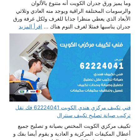
وما يميز ورق جدران الكويت أنه متنوع بالألوان
والرسومات المختلفة الراقية ويوجد منه العادي وثلاثي
الأبعاد الذي يعطي منظرا جذابا للغرف ولكل غرفة ورق
جدران يناسبها فمثلا لغرف النوم هناك ...
اقرأ المزيد
فني تكييف مركزي هندي الكويت 62224041 فك نقل
تركيب صيانة تصليح تكييف سنترال
تكييف مركزي الكويت المختص بصيانة و تصليح جميع
أعطال المكيفات المركزية و العادية و يقوم أيضا بفك و