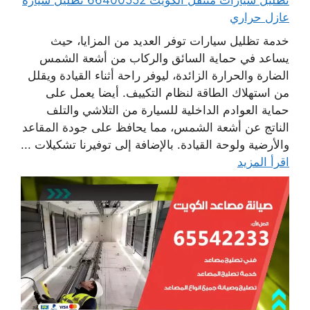
تظليل سيارات متنقل الكويت 66400552 تظليل سيارة
عازل حراري
خدمة تظليل سيارات توفر العديد من المزايا، حيث
يساعد في حماية السائق والركاب من أشعة الشمس
الضارة والحرارة الزائدة، ليوفر راحة أثناء القيادة ويقلل
من استهلاك الطاقة لنظام التكييف. أيضا يعمل على
حماية العوادم الداخلية للسيارة من التلاشي والتلف
الناتج عن أشعة الشمس، مما يحافظ على جودة المقاعد
والأرضية ولوحة القيادة. بالإضافة إلى توفيرنا تشكيلات ...
اقرأ المزيد