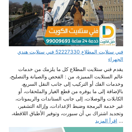
فني ستلايت المطلاع 52227330 فني ستلايت هندي
الجهراء
يقدم فني ستلايت المطلاع كل ما يلزمك من خدمات
عالم الستلايت المميزة، من : الفحص والصيانة والتصليح،
وخدمات الفك أو التركيب إلى جانب النقل السريع،
بالإضافة إلى ما يوفره من قطع الغيار والملحقات، أو
الكابلات والوصلات، إلى جانب الستاندات والريموتات،
غير خدمة البرمجة وضبط الإعدادات، وإزالة التشفير،
وتجديد اشتراك بي أن سبورت، وتوفير الأطباق اللاقطة،
...
اقرأ المزيد