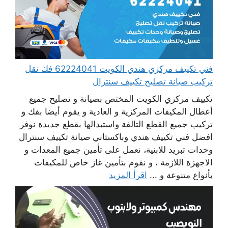
فني تكييف مركزي هندي الكويت 62224041 فك نقل
تركيب صيانة تصليح تكييف سنترال
تكييف مركزي الكويت المختص بصيانة و تصليح جميع
أعطال المكيفات المركزية و العادية و يقوم أيضا بفك و
تركيب جميع القطع التالفة واستبدالها بقطع جديدة نوفر
افضل فني تكييف هندي وباكستاني صيانة تكييف سنترال
وحدات تبريد للابنية، نعمل على تأمين جميع المعدات و
الاجهزة اللازمة ، و نقوم بتأمين غاز خاص للمكيفات
بأنواع متنوعة و ...
اقرأ المزيد