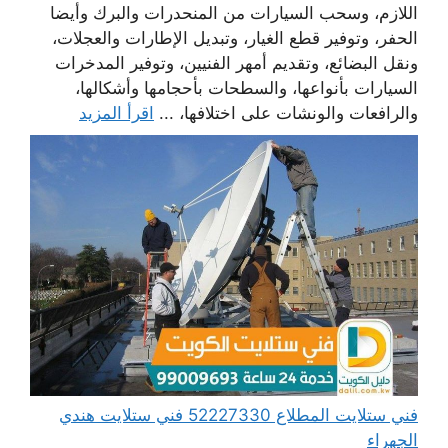
اللازم، وسحب السيارات من المنحدرات والبرك وأيضا
الحفر، وتوفير قطع الغيار، وتبديل الإطارات والعجلات،
ونقل البضائع، وتقديم أمهر الفنيين، وتوفير المدخرات
السيارات بأنواعها، والسطحات بأحجامها وأشكالها،
والرافعات والونشات على اختلافها، ...
اقرأ المزيد
فني ستلايت المطلاع 52227330 فني ستلايت هندي
الجهراء