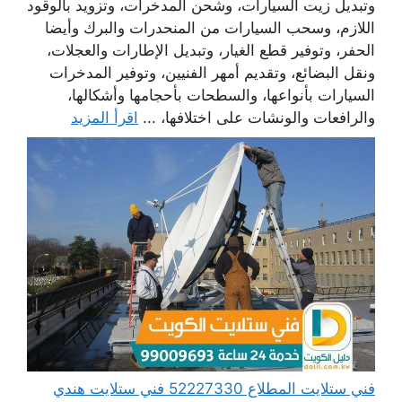
وتبديل زيت السيارات، وشحن المدخرات، وتزويد بالوقود
اللازم، وسحب السيارات من المنحدرات والبرك وأيضا
الحفر، وتوفير قطع الغيار، وتبديل الإطارات والعجلات،
ونقل البضائع، وتقديم أمهر الفنيين، وتوفير المدخرات
السيارات بأنواعها، والسطحات بأحجامها وأشكالها،
والرافعات والونشات على اختلافها، ...
اقرأ المزيد
فني ستلايت المطلاع 52227330 فني ستلايت هندي