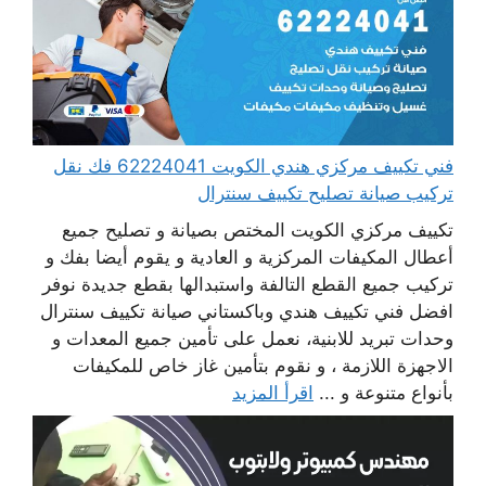
فني تكييف مركزي هندي الكويت 62224041 فك نقل
تركيب صيانة تصليح تكييف سنترال
تكييف مركزي الكويت المختص بصيانة و تصليح جميع
أعطال المكيفات المركزية و العادية و يقوم أيضا بفك و
تركيب جميع القطع التالفة واستبدالها بقطع جديدة نوفر
افضل فني تكييف هندي وباكستاني صيانة تكييف سنترال
وحدات تبريد للابنية، نعمل على تأمين جميع المعدات و
الاجهزة اللازمة ، و نقوم بتأمين غاز خاص للمكيفات
بأنواع متنوعة و ...
اقرأ المزيد