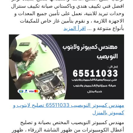
افضل فني تكييف هندي وباكستاني صيانة تكييف سنترال
وحدات تبريد للابنية، نعمل على تأمين جميع المعدات و
الاجهزة اللازمة ، و نقوم بتأمين غاز خاص للمكيفات
بأنواع متنوعة و ...
اقرأ المزيد
مهندس كمبيوتر النويصيب 65511033 تصليح لابتوب و
كمبيوتر بالمنزل
مهندس كمبيوتر النويصيب المختص بصيانة و تصليح
أعطال الكومبيوترات من ظهور الشاشة الزرقاء ، ظهور