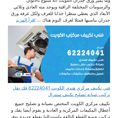
وما يميز ورق جدران الكويت أنه متنوع بالألوان
والرسومات المختلفة الراقية ويوجد منه العادي وثلاثي
الأبعاد الذي يعطي منظرا جذابا للغرف ولكل غرفة ورق
جدران يناسبها فمثلا لغرف النوم هناك ...
اقرأ المزيد
فني تكييف مركزي هندي الكويت 62224041 فك نقل
تركيب صيانة تصليح تكييف سنترال
تكييف مركزي الكويت المختص بصيانة و تصليح جميع
أعطال المكيفات المركزية و العادية و يقوم أيضا بفك و
تركيب جميع القطع التالفة واستبدالها بقطع جديدة نوفر