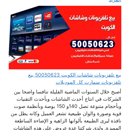
بيع تلفزيونات شاشات الكويت 50050623 بيع
تلفزيونات سمارت كل الموديلات
أصبح خلال السنوات الماضية القليلة تنافسا واضحا بين
الشركات في انتاج أحدث الشاشات وبأحدث التقنيات
وبأحجام متنوعة تصل 140و 150 بوصة وبأنظمة صوت
قوية وصورة والوان طبيعية تشعر العميل وكانه يطل من
نافذة ليرى الطبيعة بألوانها الزاهية و الإضاءة الساطعة
المميزة. ولدى شركتنا عدة عروض على هذه الشاشات