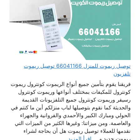
توصيل ريموت للمنزل 66041166 توصيل ريموت
تلفزيون
فريقنا يقوم بتأمين جميع أنواع الريموت كونترول ريموت
كونترول للمكيفات بمختلف أنواعها وريموت كونترول
رسيفر وريموت كونترول جميع التلفزيونات القديمة
والحديثة كما نقوم بتوصيلها لباب منزلكم أين ما كنتم في
الحولي ومبارك الكبير والأحمدي والفروانية والجهراء
والعاصمة. ومن ميزاتنا: وغيرها الكثير من الميزات التي
نقدمها للعملاء توصيل ريموت هل أن بحاجة لشراء
ريموت جديد و ...
اقرأ المزيد