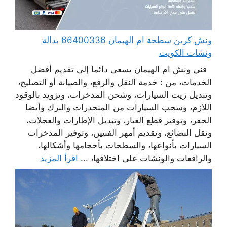
ونش كرين سطحة ام الهيمان 66400336 بدالة
ونشات الكويت
فني ونش ام الهيمان يسعى دائما إلى تقديم أفضل
الخدمات، من : خدمة النقل والرفع، والصيانة أو التصليح،
وتبديل زيت السيارات، وشحن المدخرات، وتزويد بالوقود
اللازم، وسحب السيارات من المنحدرات والبرك وأيضا
الحفر، وتوفير قطع الغيار، وتبديل الإطارات والعجلات،
ونقل البضائع، وتقديم أمهر الفنيين، وتوفير المدخرات
السيارات بأنواعها، والسطحات بأحجامها وأشكالها،
والرافعات والونشات على اختلافها، ...
اقرأ المزيد