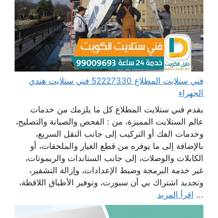
فني ستلايت المطلاع 52227330 فني ستلايت هندي
الجهراء
يقدم فني ستلايت المطلاع كل ما يلزمك من خدمات
عالم الستلايت المميزة، من : الفحص والصيانة والتصليح،
وخدمات الفك أو التركيب إلى جانب النقل السريع،
بالإضافة إلى ما يوفره من قطع الغيار والملحقات، أو
الكابلات والوصلات، إلى جانب الستاندات والريموتات،
غير خدمة البرمجة وضبط الإعدادات، وإزالة التشفير،
وتجديد اشتراك بي أن سبورت، وتوفير الأطباق اللاقطة،
...
اقرأ المزيد