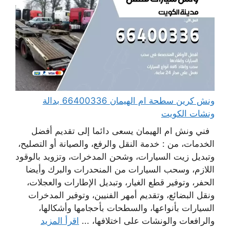
ونش كرين سطحة ام الهيمان 66400336 بدالة
ونشات الكويت
فني ونش ام الهيمان يسعى دائما إلى تقديم أفضل
الخدمات، من : خدمة النقل والرفع، والصيانة أو التصليح،
وتبديل زيت السيارات، وشحن المدخرات، وتزويد بالوقود
اللازم، وسحب السيارات من المنحدرات والبرك وأيضا
الحفر، وتوفير قطع الغيار، وتبديل الإطارات والعجلات،
ونقل البضائع، وتقديم أمهر الفنيين، وتوفير المدخرات
السيارات بأنواعها، والسطحات بأحجامها وأشكالها،
والرافعات والونشات على اختلافها، ...
اقرأ المزيد