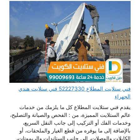
فني ستلايت المطلاع 52227330 فني ستلايت هندي
الجهراء
يقدم فني ستلايت المطلاع كل ما يلزمك من خدمات
عالم الستلايت المميزة، من : الفحص والصيانة والتصليح،
وخدمات الفك أو التركيب إلى جانب النقل السريع،
بالإضافة إلى ما يوفره من قطع الغيار والملحقات، أو
الكابلات والوصلات، إلى جانب الستاندات والريموتات،