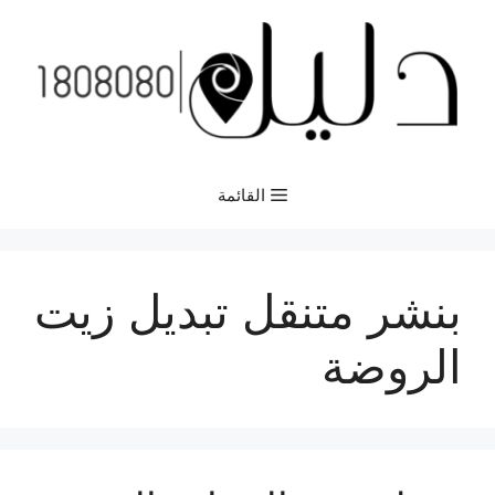
نتقل
لى
لمحتوى
القائمة
بنشر متنقل تبديل زيت
الروضة