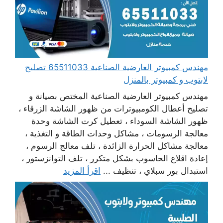
مهندس كمبيوتر العارضية الصناعية 65511033 تصليح
لابتوب و كمبيوتر بالمنزل
مهندس كمبيوتر العارضية الصناعية المختص بصيانة و
تصليح أعطال الكومبيوترات من ظهور الشاشة الزرقاء ،
ظهور الشاشة السوداء ، تعطيل كرت الشاشة وحدة
معالجة الرسومات ، مشاكل وحدات الطاقة و التغذية ،
معالجة مشاكل الحرارة الزائدة ، تلف معالج الرسوم ،
إعادة اقلاع الحاسوب بشكل متكرر ، تلف التوانزستور ،
استبدال بور سبلاي ، تنظيف ...
اقرأ المزيد