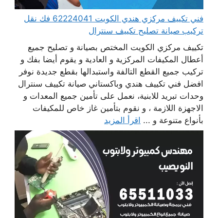
فني تكييف مركزي هندي الكويت 62224041 فك نقل
تركيب صيانة تصليح تكييف سنترال
تكييف مركزي الكويت المختص بصيانة و تصليح جميع
أعطال المكيفات المركزية و العادية و يقوم أيضا بفك و
تركيب جميع القطع التالفة واستبدالها بقطع جديدة نوفر
افضل فني تكييف هندي وباكستاني صيانة تكييف سنترال
وحدات تبريد للابنية، نعمل على تأمين جميع المعدات و
الاجهزة اللازمة ، و نقوم بتأمين غاز خاص للمكيفات
بأنواع متنوعة و ...
اقرأ المزيد