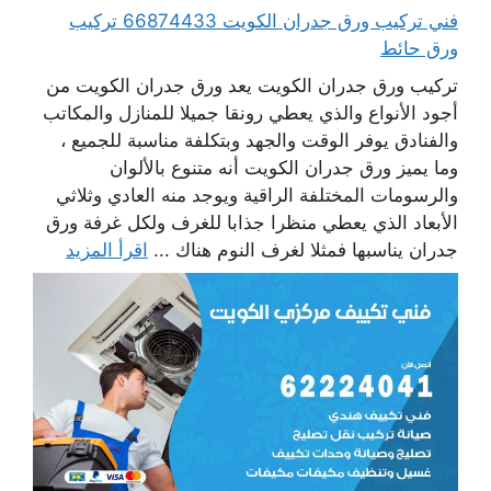
فني تركيب ورق جدران الكويت 66874433 تركيب
ورق حائط
تركيب ورق جدران الكويت يعد ورق جدران الكويت من
أجود الأنواع والذي يعطي رونقا جميلا للمنازل والمكاتب
والفنادق يوفر الوقت والجهد وبتكلفة مناسبة للجميع ،
وما يميز ورق جدران الكويت أنه متنوع بالألوان
والرسومات المختلفة الراقية ويوجد منه العادي وثلاثي
الأبعاد الذي يعطي منظرا جذابا للغرف ولكل غرفة ورق
جدران يناسبها فمثلا لغرف النوم هناك ...
اقرأ المزيد