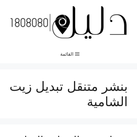
نتقل
لى
لمحتوى
القائمة
بنشر متنقل تبديل زيت
الشامية