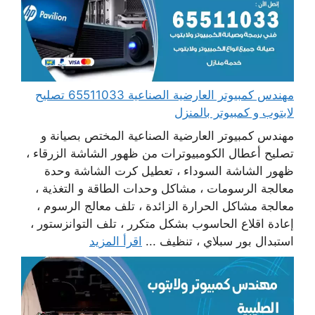
مهندس كمبيوتر العارضية الصناعية 65511033 تصليح
لابتوب و كمبيوتر بالمنزل
مهندس كمبيوتر العارضية الصناعية المختص بصيانة و
تصليح أعطال الكومبيوترات من ظهور الشاشة الزرقاء ،
ظهور الشاشة السوداء ، تعطيل كرت الشاشة وحدة
معالجة الرسومات ، مشاكل وحدات الطاقة و التغذية ،
معالجة مشاكل الحرارة الزائدة ، تلف معالج الرسوم ،
إعادة اقلاع الحاسوب بشكل متكرر ، تلف التوانزستور ،
استبدال بور سبلاي ، تنظيف ...
اقرأ المزيد