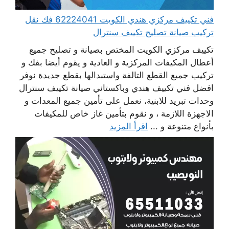
فني تكييف مركزي هندي الكويت 62224041 فك نقل
تركيب صيانة تصليح تكييف سنترال
تكييف مركزي الكويت المختص بصيانة و تصليح جميع
أعطال المكيفات المركزية و العادية و يقوم أيضا بفك و
تركيب جميع القطع التالفة واستبدالها بقطع جديدة نوفر
افضل فني تكييف هندي وباكستاني صيانة تكييف سنترال
وحدات تبريد للابنية، نعمل على تأمين جميع المعدات و
الاجهزة اللازمة ، و نقوم بتأمين غاز خاص للمكيفات
بأنواع متنوعة و ...
اقرأ المزيد