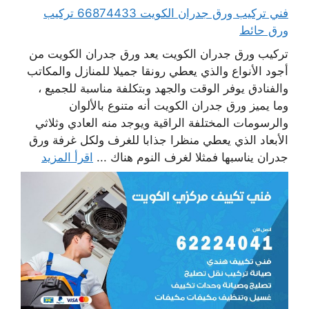
فني تركيب ورق جدران الكويت 66874433 تركيب
ورق حائط
تركيب ورق جدران الكويت يعد ورق جدران الكويت من
أجود الأنواع والذي يعطي رونقا جميلا للمنازل والمكاتب
والفنادق يوفر الوقت والجهد وبتكلفة مناسبة للجميع ،
وما يميز ورق جدران الكويت أنه متنوع بالألوان
والرسومات المختلفة الراقية ويوجد منه العادي وثلاثي
الأبعاد الذي يعطي منظرا جذابا للغرف ولكل غرفة ورق
جدران يناسبها فمثلا لغرف النوم هناك ...
اقرأ المزيد