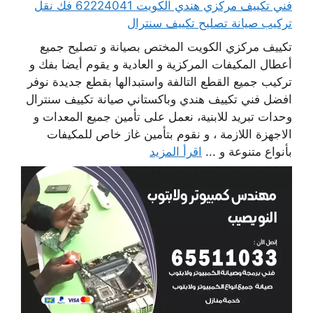
فني تكييف مركزي هندي الكويت 62224041 فك نقل
تركيب صيانة تصليح تكييف سنترال
تكييف مركزي الكويت المختص بصيانة و تصليح جميع
أعطال المكيفات المركزية و العادية و يقوم أيضا بفك و
تركيب جميع القطع التالفة واستبدالها بقطع جديدة نوفر
افضل فني تكييف هندي وباكستاني صيانة تكييف سنترال
وحدات تبريد للابنية، نعمل على تأمين جميع المعدات و
الاجهزة اللازمة ، و نقوم بتأمين غاز خاص للمكيفات
بأنواع متنوعة و ...
اقرأ المزيد