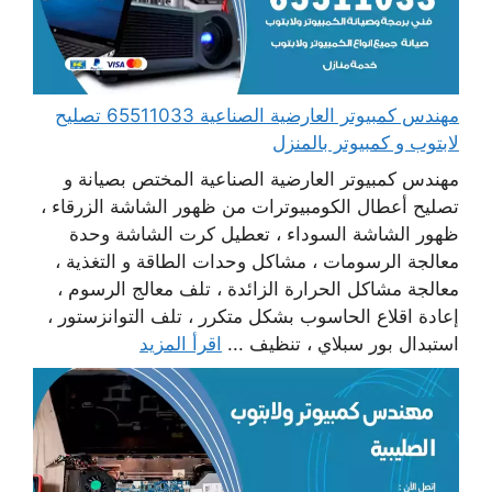
مهندس كمبيوتر العارضية الصناعية 65511033 تصليح
لابتوب و كمبيوتر بالمنزل
مهندس كمبيوتر العارضية الصناعية المختص بصيانة و
تصليح أعطال الكومبيوترات من ظهور الشاشة الزرقاء ،
ظهور الشاشة السوداء ، تعطيل كرت الشاشة وحدة
معالجة الرسومات ، مشاكل وحدات الطاقة و التغذية ،
معالجة مشاكل الحرارة الزائدة ، تلف معالج الرسوم ،
إعادة اقلاع الحاسوب بشكل متكرر ، تلف التوانزستور ،
استبدال بور سبلاي ، تنظيف ...
اقرأ المزيد