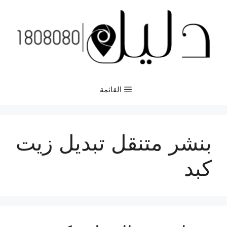
نتقل
لى
لمحتوى
القائمة
بنشر متنقل تبديل زيت
كبد