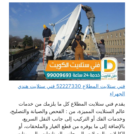
فني ستلايت المطلاع 52227330 فني ستلايت هندي
الجهراء
يقدم فني ستلايت المطلاع كل ما يلزمك من خدمات
عالم الستلايت المميزة، من : الفحص والصيانة والتصليح،
وخدمات الفك أو التركيب إلى جانب النقل السريع،
بالإضافة إلى ما يوفره من قطع الغيار والملحقات، أو
الكابلات والوصلات، إلى جانب الستاندات والريموتات،