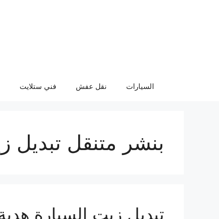
نتقل
لى
لمحتوى
السيارات
نقل عفش
فني ستلايت
بنشر متنقل تبديل ز