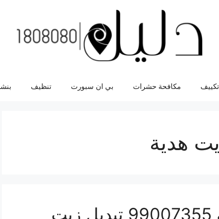
تكييف
مكافحة حشرات
بي ان سبورت
تنظيف
بنشر
يت هدية
تبديل زيت السيارة هدية 99007355 تبديل زيت