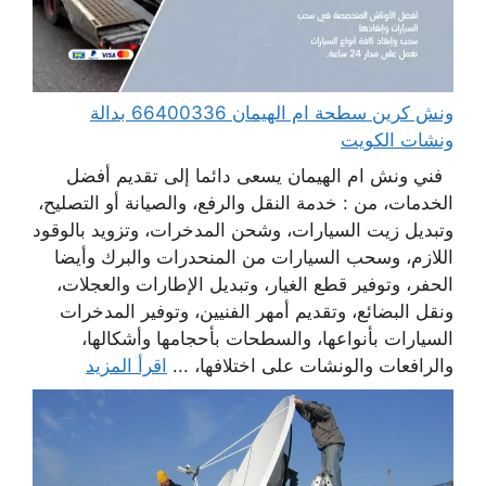
ونش كرين سطحة ام الهيمان 66400336 بدالة
ونشات الكويت
فني ونش ام الهيمان يسعى دائما إلى تقديم أفضل
الخدمات، من : خدمة النقل والرفع، والصيانة أو التصليح،
وتبديل زيت السيارات، وشحن المدخرات، وتزويد بالوقود
اللازم، وسحب السيارات من المنحدرات والبرك وأيضا
الحفر، وتوفير قطع الغيار، وتبديل الإطارات والعجلات،
ونقل البضائع، وتقديم أمهر الفنيين، وتوفير المدخرات
السيارات بأنواعها، والسطحات بأحجامها وأشكالها،
والرافعات والونشات على اختلافها، ...
اقرأ المزيد