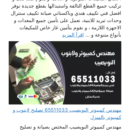
تركيب جميع القطع التالفة واستبدالها بقطع جديدة نوفر
افضل فني تكييف هندي وباكستاني صيانة تكييف سنترال
وحدات تبريد للابنية، نعمل على تأمين جميع المعدات و
الاجهزة اللازمة ، و نقوم بتأمين غاز خاص للمكيفات
بأنواع متنوعة و ...
اقرأ المزيد
مهندس كمبيوتر النويصيب 65511033 تصليح لابتوب و
كمبيوتر بالمنزل
مهندس كمبيوتر النويصيب المختص بصيانة و تصليح