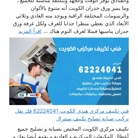
والفنادق يوفر الوقت والجهد وبتكلفة مناسبة للجميع ،
وما يميز ورق جدران الكويت أنه متنوع بالألوان
والرسومات المختلفة الراقية ويوجد منه العادي وثلاثي
الأبعاد الذي يعطي منظرا جذابا للغرف ولكل غرفة ورق
جدران يناسبها فمثلا لغرف النوم هناك ...
اقرأ المزيد
فني تكييف مركزي هندي الكويت 62224041 فك نقل
تركيب صيانة تصليح تكييف سنترال
تكييف مركزي الكويت المختص بصيانة و تصليح جميع
أعطال المكيفات المركزية و العادية و يقوم أيضا بفك و