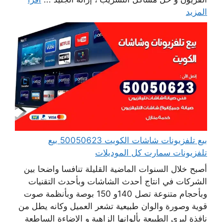
المزيد
بيع تلفزيونات شاشات الكويت 50050623 بيع
تلفزيونات سمارت كل الموديلات
أصبح خلال السنوات الماضية القليلة تنافسا واضحا بين
الشركات في انتاج أحدث الشاشات وبأحدث التقنيات
وبأحجام متنوعة تصل 140و 150 بوصة وبأنظمة صوت
قوية وصورة والوان طبيعية تشعر العميل وكانه يطل من
نافذة ليرى الطبيعة بألوانها الزاهية و الإضاءة الساطعة