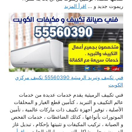
ريموت جديد و ...
اقرأ المزيد
فني تكييف وتبريد الرميثية 55560390 تكييف مركزي
الكويت
فني تكييف الرميثية يقدم خدمات عديدة من خدمات
عالم التكييف و التبريد ، كتأمين قطع الغيار و المحلقات
الأصلية ، توفير أجهزة تكييف ذات ماركات عالمية ، تأمين
الموتورات بأنواعها ، كذلك الضاغطات ، خدمات الفحص
و الصيانة ، تركيب المكيفات و تثبيتها بإحكام ، تبديل غاز
الفريون و حل مشاكل التسريب ، إزالة الجليد ...
اقرأ