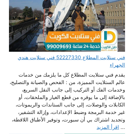
فني ستلايت المطلاع 52227330 فني ستلايت هندي
الجهراء
يقدم فني ستلايت المطلاع كل ما يلزمك من خدمات
عالم الستلايت المميزة، من : الفحص والصيانة والتصليح،
وخدمات الفك أو التركيب إلى جانب النقل السريع،
بالإضافة إلى ما يوفره من قطع الغيار والملحقات، أو
الكابلات والوصلات، إلى جانب الستاندات والريموتات،
غير خدمة البرمجة وضبط الإعدادات، وإزالة التشفير،
وتجديد اشتراك بي أن سبورت، وتوفير الأطباق اللاقطة،
...
اقرأ المزيد