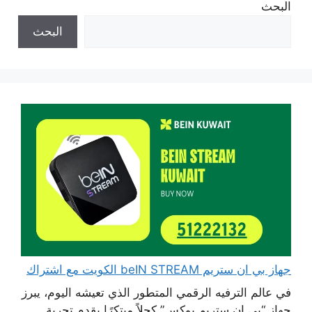
البحث
البحث
جهاز بي ان ستريم beIN STREAM الكويت مع اشتراك
في عالم الترفيه الرقمي المتطور الذي تعيشه اليوم، يبرز
جهاز “بي إن ستريم بوكس” كحلاً مبتكرًا يقدم تجربة