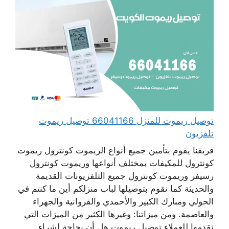
توصيل ريموت للمنزل 66041166 توصيل ريموت
تلفزيون
فريقنا يقوم بتأمين جميع أنواع الريموت كونترول ريموت
كونترول للمكيفات بمختلف أنواعها وريموت كونترول
رسيفر وريموت كونترول جميع التلفزيونات القديمة
والحديثة كما نقوم بتوصيلها لباب منزلكم أين ما كنتم في
الحولي ومبارك الكبير والأحمدي والفروانية والجهراء
والعاصمة. ومن ميزاتنا: وغيرها الكثير من الميزات التي
نقدمها للعملاء توصيل ريموت هل أن بحاجة لشراء