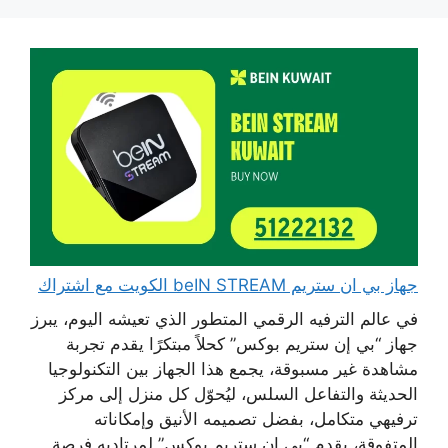
جهاز بي ان ستريم beIN STREAM الكويت مع اشتراك
في عالم الترفيه الرقمي المتطور الذي تعيشه اليوم، يبرز
جهاز “بي إن ستريم بوكس” كحلاً مبتكرًا يقدم تجربة
مشاهدة غير مسبوقة، يجمع هذا الجهاز بين التكنولوجيا
الحديثة والتفاعل السلس، ليُحوّل كل منزل إلى مركز
ترفيهي متكامل، بفضل تصميمه الأنيق وإمكاناته
المتفوقة، يقدم “بي إن ستريم بوكس” لمرتاديه فرصة