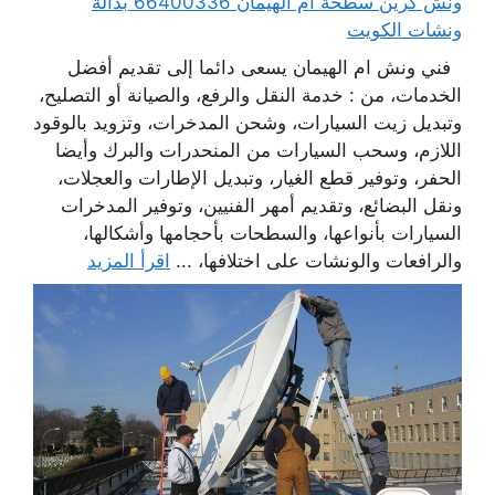
ونش كرين سطحة ام الهيمان 66400336 بدالة
ونشات الكويت
فني ونش ام الهيمان يسعى دائما إلى تقديم أفضل
الخدمات، من : خدمة النقل والرفع، والصيانة أو التصليح،
وتبديل زيت السيارات، وشحن المدخرات، وتزويد بالوقود
اللازم، وسحب السيارات من المنحدرات والبرك وأيضا
الحفر، وتوفير قطع الغيار، وتبديل الإطارات والعجلات،
ونقل البضائع، وتقديم أمهر الفنيين، وتوفير المدخرات
السيارات بأنواعها، والسطحات بأحجامها وأشكالها،
والرافعات والونشات على اختلافها، ...
اقرأ المزيد