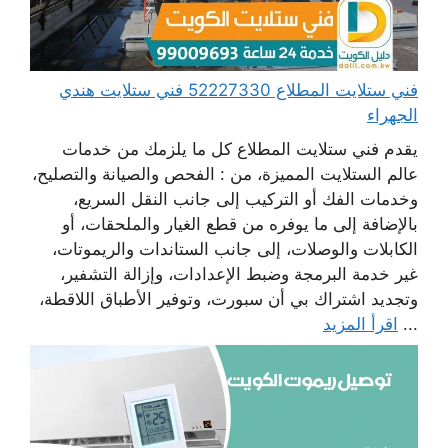
فني ستلايت المطلاع 52227330 فني ستلايت هندي
الجهراء
يقدم فني ستلايت المطلاع كل ما يلزمك من خدمات
عالم الستلايت المميزة، من : الفحص والصيانة والتصليح،
وخدمات الفك أو التركيب إلى جانب النقل السريع،
بالإضافة إلى ما يوفره من قطع الغيار والملحقات، أو
الكابلات والوصلات، إلى جانب الستاندات والريموتات،
غير خدمة البرمجة وضبط الإعدادات، وإزالة التشفير،
وتجديد اشتراك بي أن سبورت، وتوفير الأطباق اللاقطة،
...
اقرأ المزيد