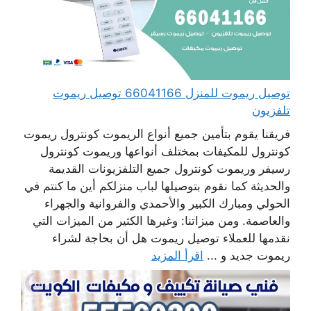
توصيل ريموت للمنزل 66041166 توصيل ريموت
تلفزيون
فريقنا يقوم بتأمين جميع أنواع الريموت كونترول ريموت
كونترول للمكيفات بمختلف أنواعها وريموت كونترول
رسيفر وريموت كونترول جميع التلفزيونات القديمة
والحديثة كما نقوم بتوصيلها لباب منزلكم أين ما كنتم في
الحولي ومبارك الكبير والأحمدي والفروانية والجهراء
والعاصمة. ومن ميزاتنا: وغيرها الكثير من الميزات التي
نقدمها للعملاء توصيل ريموت هل أن بحاجة لشراء
ريموت جديد و ...
اقرأ المزيد