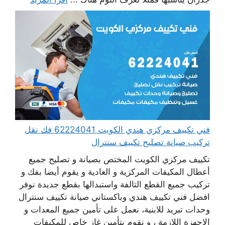
فني تكييف مركزي هندي الكويت 62224041 فك نقل
تركيب صيانة تصليح تكييف سنترال
تكييف مركزي الكويت المختص بصيانة و تصليح جميع
أعطال المكيفات المركزية و العادية و يقوم أيضا بفك و
تركيب جميع القطع التالفة واستبدالها بقطع جديدة نوفر
افضل فني تكييف هندي وباكستاني صيانة تكييف سنترال
وحدات تبريد للابنية، نعمل على تأمين جميع المعدات و
الاجهزة اللازمة ، و نقوم بتأمين غاز خاص للمكيفات