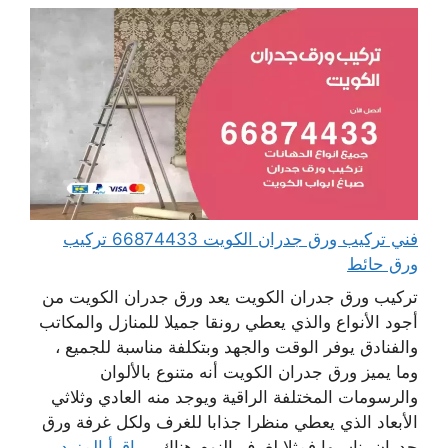
فني تركيب ورق جدران الكويت 66874433 تركيب
ورق حائط
تركيب ورق جدران الكويت يعد ورق جدران الكويت من
أجود الأنواع والذي يعطي رونقا جميلا للمنازل والمكاتب
والفنادق يوفر الوقت والجهد وبتكلفة مناسبة للجميع ،
وما يميز ورق جدران الكويت أنه متنوع بالألوان
والرسومات المختلفة الراقية ويوجد منه العادي وثلاثي
الأبعاد الذي يعطي منظرا جذابا للغرف ولكل غرفة ورق
جدران يناسبها فمثلا لغرف النوم هناك ...
اقرأ المزيد