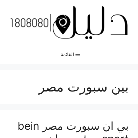
نتقل
لى
لمحتوى
القائمة
بين سبورت مصر
بي ان سبورت مصر bein