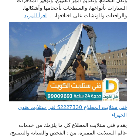
ونقل البضائع، وتقديم أمهر الفنيين، وتوفير المدخرات
السيارات بأنواعها، والسطحات بأحجامها وأشكالها،
والرافعات والونشات على اختلافها، ...
اقرأ المزيد
فني ستلايت المطلاع 52227330 فني ستلايت هندي
الجهراء
يقدم فني ستلايت المطلاع كل ما يلزمك من خدمات
عالم الستلايت المميزة، من : الفحص والصيانة والتصليح،