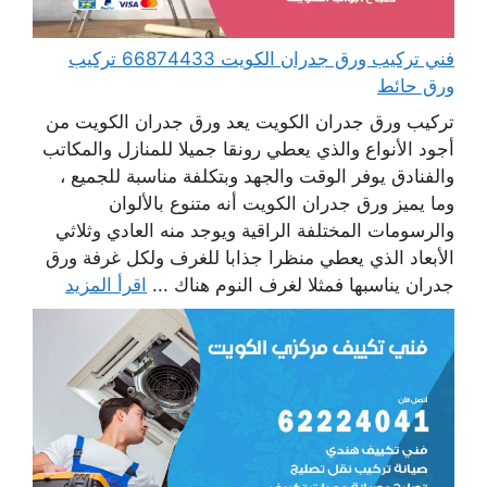
فني تركيب ورق جدران الكويت 66874433 تركيب
ورق حائط
تركيب ورق جدران الكويت يعد ورق جدران الكويت من
أجود الأنواع والذي يعطي رونقا جميلا للمنازل والمكاتب
والفنادق يوفر الوقت والجهد وبتكلفة مناسبة للجميع ،
وما يميز ورق جدران الكويت أنه متنوع بالألوان
والرسومات المختلفة الراقية ويوجد منه العادي وثلاثي
الأبعاد الذي يعطي منظرا جذابا للغرف ولكل غرفة ورق
جدران يناسبها فمثلا لغرف النوم هناك ...
اقرأ المزيد