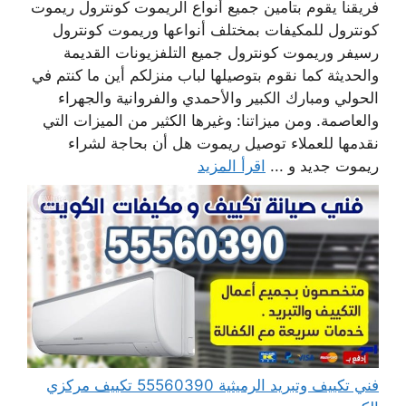
فريقنا يقوم بتأمين جميع أنواع الريموت كونترول ريموت
كونترول للمكيفات بمختلف أنواعها وريموت كونترول
رسيفر وريموت كونترول جميع التلفزيونات القديمة
والحديثة كما نقوم بتوصيلها لباب منزلكم أين ما كنتم في
الحولي ومبارك الكبير والأحمدي والفروانية والجهراء
والعاصمة. ومن ميزاتنا: وغيرها الكثير من الميزات التي
نقدمها للعملاء توصيل ريموت هل أن بحاجة لشراء
ريموت جديد و ...
اقرأ المزيد
فني تكييف وتبريد الرميثية 55560390 تكييف مركزي