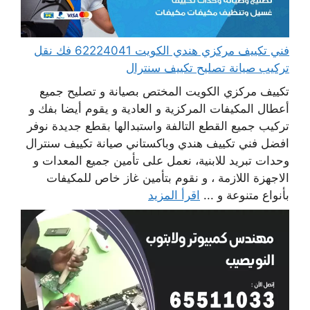
فني تكييف مركزي هندي الكويت 62224041 فك نقل
تركيب صيانة تصليح تكييف سنترال
تكييف مركزي الكويت المختص بصيانة و تصليح جميع
أعطال المكيفات المركزية و العادية و يقوم أيضا بفك و
تركيب جميع القطع التالفة واستبدالها بقطع جديدة نوفر
افضل فني تكييف هندي وباكستاني صيانة تكييف سنترال
وحدات تبريد للابنية، نعمل على تأمين جميع المعدات و
الاجهزة اللازمة ، و نقوم بتأمين غاز خاص للمكيفات
بأنواع متنوعة و ...
اقرأ المزيد