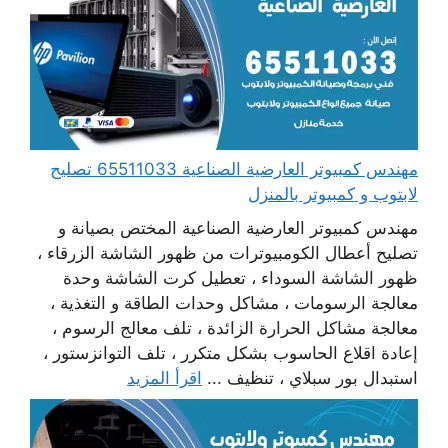
مهندس كمبيوتر العارضية الصناعية 65511033 تصليح
لابتوب و كمبيوتر بالمنزل
مهندس كمبيوتر العارضية الصناعية المختص بصيانة و
تصليح أعطال الكومبيوترات من ظهور الشاشة الزرقاء ،
ظهور الشاشة السوداء ، تعطيل كرت الشاشة وحدة
معالجة الرسومات ، مشاكل وحدات الطاقة و التغذية ،
معالجة مشاكل الحرارة الزائدة ، تلف معالج الرسوم ،
إعادة اقلاع الحاسوب بشكل متكرر ، تلف التوانزستور ،
استبدال بور سبلاي ، تنظيف ...
اقرأ المزيد