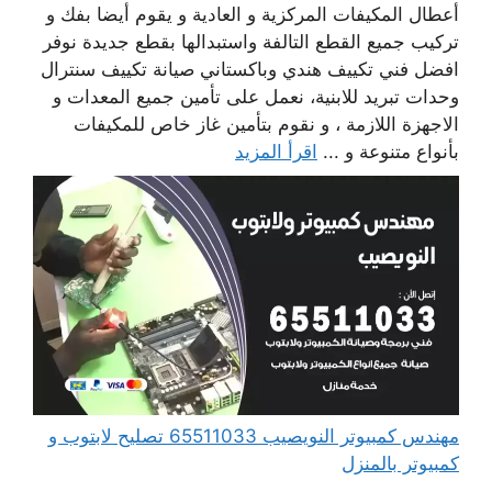
أعطال المكيفات المركزية و العادية و يقوم أيضا بفك و
تركيب جميع القطع التالفة واستبدالها بقطع جديدة نوفر
افضل فني تكييف هندي وباكستاني صيانة تكييف سنترال
وحدات تبريد للابنية، نعمل على تأمين جميع المعدات و
الاجهزة اللازمة ، و نقوم بتأمين غاز خاص للمكيفات
بأنواع متنوعة و ...
اقرأ المزيد
مهندس كمبيوتر النويصيب 65511033 تصليح لابتوب و
كمبيوتر بالمنزل