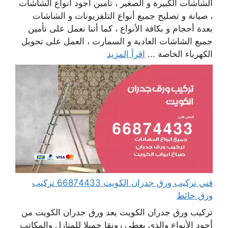
الشاشات الكبيرة و الصغير ، تأمين أجود أنواع الشاشات
، صيانة و تصليح جميع أنواع التلفزيونات و الشاشات
بعدة أحجام و بكافة الأنواع ، كما أننا نعمل على تأمين
جميع الشاشات العادية و السمارت ، العمل على تحويل
الكهرباء الخاصة ...
اقرأ المزيد
فني تركيب ورق جدران الكويت 66874433 تركيب
ورق حائط
تركيب ورق جدران الكويت يعد ورق جدران الكويت من
أجود الأنواع والذي يعطي رونقا جميلا للمنازل والمكاتب