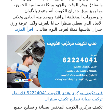
والفنادق يوفر الوقت والجهد وبتكلفة مناسبة للجميع ،
وما يميز ورق جدران الكويت أنه متنوع بالألوان
والرسومات المختلفة الراقية ويوجد منه العادي وثلاثي
الأبعاد الذي يعطي منظرا جذابا للغرف ولكل غرفة ورق
جدران يناسبها فمثلا لغرف النوم هناك ...
اقرأ المزيد
فني تكييف مركزي هندي الكويت 62224041 فك نقل
تركيب صيانة تصليح تكييف سنترال
تكييف مركزي الكويت المختص بصيانة و تصليح جميع