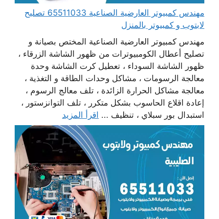
مهندس كمبيوتر العارضية الصناعية 65511033 تصليح
لابتوب و كمبيوتر بالمنزل
مهندس كمبيوتر العارضية الصناعية المختص بصيانة و
تصليح أعطال الكومبيوترات من ظهور الشاشة الزرقاء ،
ظهور الشاشة السوداء ، تعطيل كرت الشاشة وحدة
معالجة الرسومات ، مشاكل وحدات الطاقة و التغذية ،
معالجة مشاكل الحرارة الزائدة ، تلف معالج الرسوم ،
إعادة اقلاع الحاسوب بشكل متكرر ، تلف التوانزستور ،
استبدال بور سبلاي ، تنظيف ...
اقرأ المزيد