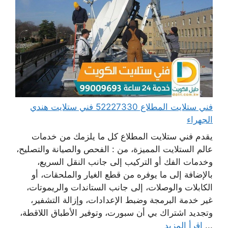
فني ستلايت المطلاع 52227330 فني ستلايت هندي
الجهراء
يقدم فني ستلايت المطلاع كل ما يلزمك من خدمات
عالم الستلايت المميزة، من : الفحص والصيانة والتصليح،
وخدمات الفك أو التركيب إلى جانب النقل السريع،
بالإضافة إلى ما يوفره من قطع الغيار والملحقات، أو
الكابلات والوصلات، إلى جانب الستاندات والريموتات،
غير خدمة البرمجة وضبط الإعدادات، وإزالة التشفير،
وتجديد اشتراك بي أن سبورت، وتوفير الأطباق اللاقطة،
...
اقرأ المزيد