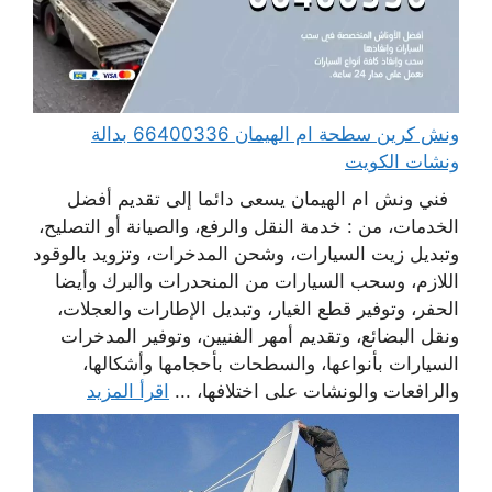
ونش كرين سطحة ام الهيمان 66400336 بدالة
ونشات الكويت
فني ونش ام الهيمان يسعى دائما إلى تقديم أفضل
الخدمات، من : خدمة النقل والرفع، والصيانة أو التصليح،
وتبديل زيت السيارات، وشحن المدخرات، وتزويد بالوقود
اللازم، وسحب السيارات من المنحدرات والبرك وأيضا
الحفر، وتوفير قطع الغيار، وتبديل الإطارات والعجلات،
ونقل البضائع، وتقديم أمهر الفنيين، وتوفير المدخرات
السيارات بأنواعها، والسطحات بأحجامها وأشكالها،
والرافعات والونشات على اختلافها، ...
اقرأ المزيد