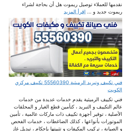
نقدمها للعملاء توصيل ريموت هل أن بحاجة لشراء
ريموت جديد و ...
اقرأ المزيد
فني تكييف وتبريد الرميثية 55560390 تكييف مركزي
الكويت
فني تكييف الرميثية يقدم خدمات عديدة من خدمات
عالم التكييف و التبريد ، كتأمين قطع الغيار و المحلقات
الأصلية ، توفير أجهزة تكييف ذات ماركات عالمية ، تأمين
الموتورات بأنواعها ، كذلك الضاغطات ، خدمات الفحص
و الصيانة ، تركيب المكيفات و تثبيتها بإحكام ، تبديل غاز