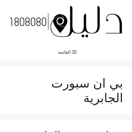
نتقل
لى
لمحتوى
القائمة
بي ان سبورت
الجابرية