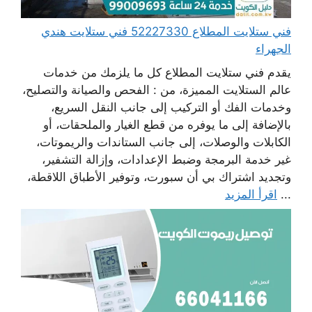
فني ستلايت المطلاع 52227330 فني ستلايت هندي
الجهراء
يقدم فني ستلايت المطلاع كل ما يلزمك من خدمات
عالم الستلايت المميزة، من : الفحص والصيانة والتصليح،
وخدمات الفك أو التركيب إلى جانب النقل السريع،
بالإضافة إلى ما يوفره من قطع الغيار والملحقات، أو
الكابلات والوصلات، إلى جانب الستاندات والريموتات،
غير خدمة البرمجة وضبط الإعدادات، وإزالة التشفير،
وتجديد اشتراك بي أن سبورت، وتوفير الأطباق اللاقطة،
...
اقرأ المزيد