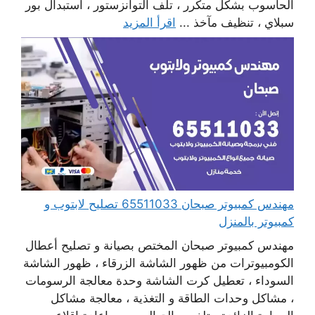
الحاسوب بشكل متكرر ، تلف التوانزستور ، استبدال بور
سبلاي ، تنظيف مآخذ ...
اقرأ المزيد
مهندس كمبيوتر صبحان 65511033 تصليح لابتوب و
كمبيوتر بالمنزل
مهندس كمبيوتر صبحان المختص بصيانة و تصليح أعطال
الكومبيوترات من ظهور الشاشة الزرقاء ، ظهور الشاشة
السوداء ، تعطيل كرت الشاشة وحدة معالجة الرسومات
، مشاكل وحدات الطاقة و التغذية ، معالجة مشاكل