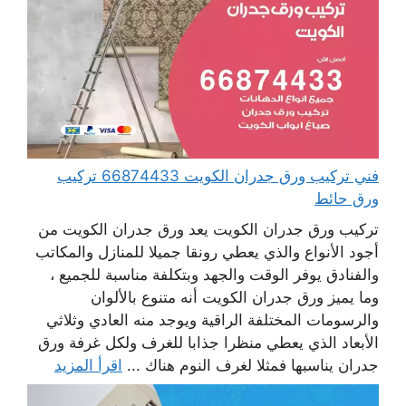
فني تركيب ورق جدران الكويت 66874433 تركيب
ورق حائط
تركيب ورق جدران الكويت يعد ورق جدران الكويت من
أجود الأنواع والذي يعطي رونقا جميلا للمنازل والمكاتب
والفنادق يوفر الوقت والجهد وبتكلفة مناسبة للجميع ،
وما يميز ورق جدران الكويت أنه متنوع بالألوان
والرسومات المختلفة الراقية ويوجد منه العادي وثلاثي
الأبعاد الذي يعطي منظرا جذابا للغرف ولكل غرفة ورق
جدران يناسبها فمثلا لغرف النوم هناك ...
اقرأ المزيد