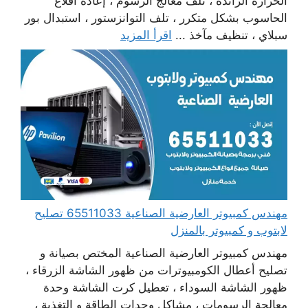
الحرارة الزائدة ، تلف معالج الرسوم ، إعادة اقلاع
الحاسوب بشكل متكرر ، تلف التوانزستور ، استبدال بور
سبلاي ، تنظيف مآخذ ...
اقرأ المزيد
مهندس كمبيوتر العارضية الصناعية 65511033 تصليح
لابتوب و كمبيوتر بالمنزل
مهندس كمبيوتر العارضية الصناعية المختص بصيانة و
تصليح أعطال الكومبيوترات من ظهور الشاشة الزرقاء ،
ظهور الشاشة السوداء ، تعطيل كرت الشاشة وحدة
معالجة الرسومات ، مشاكل وحدات الطاقة و التغذية ،