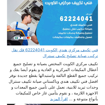
فني تكييف مركزي هندي الكويت 62224041 فك نقل
تركيب صيانة تصليح تكييف سنترال
تكييف مركزي الكويت المختص بصيانة و تصليح جميع
أعطال المكيفات المركزية و العادية و يقوم أيضا بفك و
تركيب جميع القطع التالفة واستبدالها بقطع جديدة نوفر
افضل فني تكييف هندي وباكستاني صيانة تكييف سنترال
وحدات تبريد للابنية، نعمل على تأمين جميع المعدات و
الاجهزة اللازمة ، و نقوم بتأمين غاز خاص للمكيفات
بأنواع متنوعة و ...
اقرأ المزيد