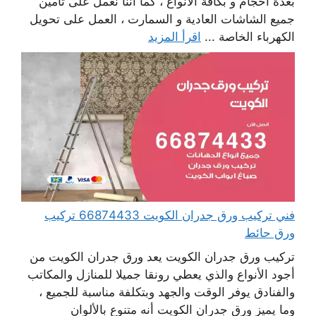
بعدة أحجام و بكافة الأنواع ، كما أننا نعمل على تأمين
جميع الشاشات العادية و السمارت ، العمل على تحويل
الكهرباء الخاصة ...
اقرأ المزيد
فني تركيب ورق جدران الكويت 66874433 تركيب
ورق حائط
تركيب ورق جدران الكويت يعد ورق جدران الكويت من
أجود الأنواع والذي يعطي رونقا جميلا للمنازل والمكاتب
والفنادق يوفر الوقت والجهد وبتكلفة مناسبة للجميع ،
وما يميز ورق جدران الكويت أنه متنوع بالألوان