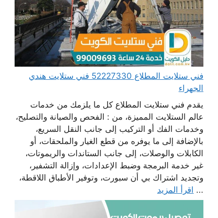
فني ستلايت المطلاع 52227330 فني ستلايت هندي
الجهراء
يقدم فني ستلايت المطلاع كل ما يلزمك من خدمات
عالم الستلايت المميزة، من : الفحص والصيانة والتصليح،
وخدمات الفك أو التركيب إلى جانب النقل السريع،
بالإضافة إلى ما يوفره من قطع الغيار والملحقات، أو
الكابلات والوصلات، إلى جانب الستاندات والريموتات،
غير خدمة البرمجة وضبط الإعدادات، وإزالة التشفير،
وتجديد اشتراك بي أن سبورت، وتوفير الأطباق اللاقطة،
...
اقرأ المزيد