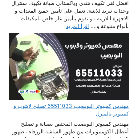
افضل فني تكييف هندي وباكستاني صيانة تكييف سنترال
وحدات تبريد للابنية، نعمل على تأمين جميع المعدات و
الاجهزة اللازمة ، و نقوم بتأمين غاز خاص للمكيفات
بأنواع متنوعة و ...
اقرأ المزيد
مهندس كمبيوتر النويصيب 65511033 تصليح لابتوب و
كمبيوتر بالمنزل
مهندس كمبيوتر النويصيب المختص بصيانة و تصليح
أعطال الكومبيوترات من ظهور الشاشة الزرقاء ، ظهور