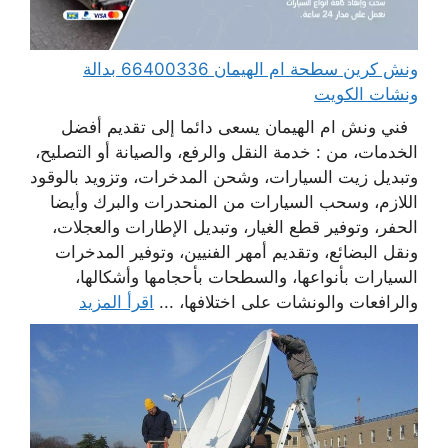
ونش كرين سطحة ام الهيمان 66400336 بدالة
ونشات الكويت
فني ونش ام الهيمان يسعى دائما إلى تقديم أفضل
الخدمات، من : خدمة النقل والرفع، والصيانة أو التصليح،
وتبديل زيت السيارات، وشحن المدخرات، وتزويد بالوقود
اللازم، وسحب السيارات من المنحدرات والبرك وأيضا
الحفر، وتوفير قطع الغيار، وتبديل الإطارات والعجلات،
ونقل البضائع، وتقديم أمهر الفنيين، وتوفير المدخرات
السيارات بأنواعها، والسطحات بأحجامها وأشكالها،
والرافعات والونشات على اختلافها، ...
اقرأ المزيد