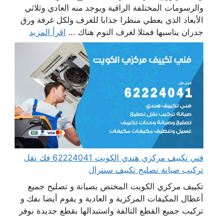
والرسومات المختلفة الراقية ويوجد منه العادي وثلاثي
الأبعاد الذي يعطي منظرا جذابا للغرف ولكل غرفة ورق
جدران يناسبها فمثلا لغرف النوم هناك ...
اقرأ المزيد
فني تكييف مركزي هندي الكويت 62224041 فك نقل
تركيب صيانة تصليح تكييف سنترال
تكييف مركزي الكويت المختص بصيانة و تصليح جميع
أعطال المكيفات المركزية و العادية و يقوم أيضا بفك و
تركيب جميع القطع التالفة واستبدالها بقطع جديدة نوفر