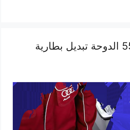
تبديل بطارية 55566920 الدوحة تبديل بطارية