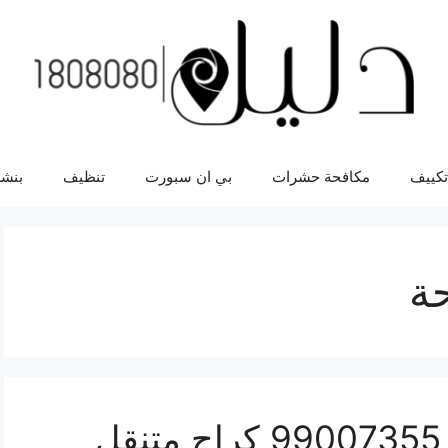
تكييف
مكافحة حشرات
بي ان سبورت
تنظيف
بنشر
حة
رقم خدمة بنشر الدوحة 99007355 كراج متنقل