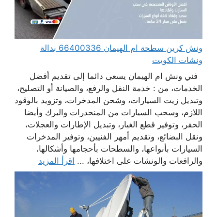
ونش كرين سطحة ام الهيمان 66400336 بدالة
ونشات الكويت
فني ونش ام الهيمان يسعى دائما إلى تقديم أفضل
الخدمات، من : خدمة النقل والرفع، والصيانة أو التصليح،
وتبديل زيت السيارات، وشحن المدخرات، وتزويد بالوقود
اللازم، وسحب السيارات من المنحدرات والبرك وأيضا
الحفر، وتوفير قطع الغيار، وتبديل الإطارات والعجلات،
ونقل البضائع، وتقديم أمهر الفنيين، وتوفير المدخرات
السيارات بأنواعها، والسطحات بأحجامها وأشكالها،
والرافعات والونشات على اختلافها، ...
اقرأ المزيد