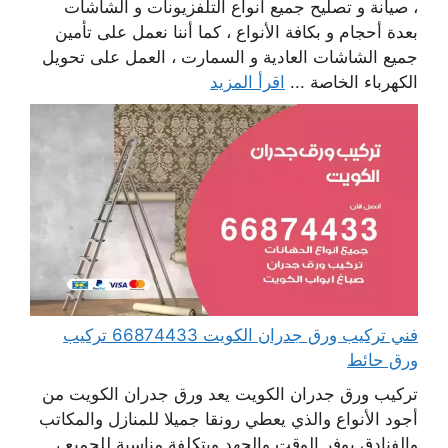
، صيانة و تصليح جميع أنواع التلفزيونات و الشاشات
بعدة أحجام و بكافة الأنواع ، كما أننا نعمل على تأمين
جميع الشاشات العادية و السمارت ، العمل على تحويل
الكهرباء الخاصة ...
اقرأ المزيد
فني تركيب ورق جدران الكويت 66874433 تركيب
ورق حائط
تركيب ورق جدران الكويت يعد ورق جدران الكويت من
أجود الأنواع والذي يعطي رونقا جميلا للمنازل والمكاتب
والفنادق يوفر الوقت والجهد وبتكلفة مناسبة للجميع ،