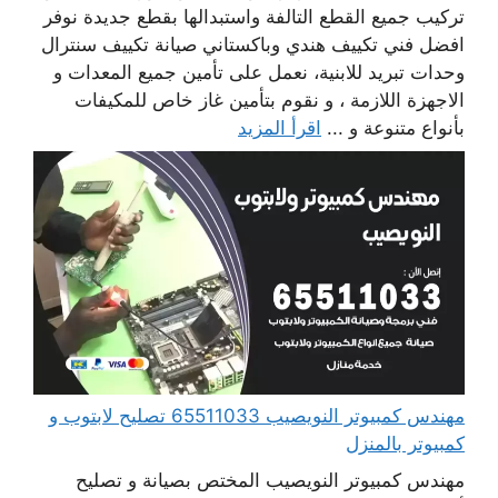
تركيب جميع القطع التالفة واستبدالها بقطع جديدة نوفر
افضل فني تكييف هندي وباكستاني صيانة تكييف سنترال
وحدات تبريد للابنية، نعمل على تأمين جميع المعدات و
الاجهزة اللازمة ، و نقوم بتأمين غاز خاص للمكيفات
بأنواع متنوعة و ...
اقرأ المزيد
مهندس كمبيوتر النويصيب 65511033 تصليح لابتوب و
كمبيوتر بالمنزل
مهندس كمبيوتر النويصيب المختص بصيانة و تصليح