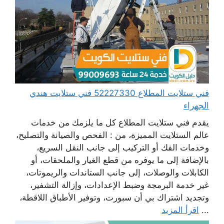
فني ستلايت المطلاع 52227330 فني ستلايت هندي
الجهراء
يقدم فني ستلايت المطلاع كل ما يلزمك من خدمات
عالم الستلايت المميزة، من : الفحص والصيانة والتصليح،
وخدمات الفك أو التركيب إلى جانب النقل السريع،
بالإضافة إلى ما يوفره من قطع الغيار والملحقات، أو
الكابلات والوصلات، إلى جانب الستاندات والريموتات،
غير خدمة البرمجة وضبط الإعدادات، وإزالة التشفير،
وتجديد اشتراك بي أن سبورت، وتوفير الأطباق اللاقطة،
...
اقرأ المزيد