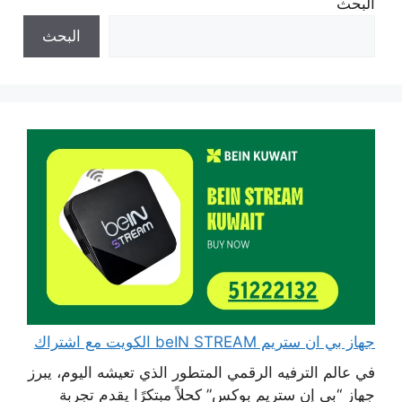
البحث
البحث
جهاز بي ان ستريم beIN STREAM الكويت مع اشتراك
في عالم الترفيه الرقمي المتطور الذي تعيشه اليوم، يبرز
جهاز “بي إن ستريم بوكس” كحلاً مبتكرًا يقدم تجربة