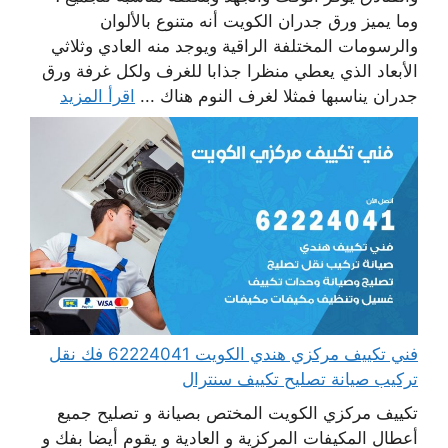
وما يميز ورق جدران الكويت أنه متنوع بالألوان
والرسومات المختلفة الراقية ويوجد منه العادي وثلاثي
الأبعاد الذي يعطي منظرا جذابا للغرف ولكل غرفة ورق
جدران يناسبها فمثلا لغرف النوم هناك ...
اقرأ المزيد
فني تكييف مركزي هندي الكويت 62224041 فك نقل
تركيب صيانة تصليح تكييف سنترال
تكييف مركزي الكويت المختص بصيانة و تصليح جميع
أعطال المكيفات المركزية و العادية و يقوم أيضا بفك و