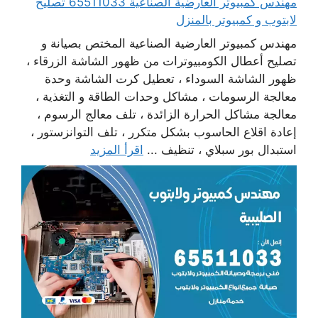
مهندس كمبيوتر العارضية الصناعية 65511033 تصليح
لابتوب و كمبيوتر بالمنزل
مهندس كمبيوتر العارضية الصناعية المختص بصيانة و
تصليح أعطال الكومبيوترات من ظهور الشاشة الزرقاء ،
ظهور الشاشة السوداء ، تعطيل كرت الشاشة وحدة
معالجة الرسومات ، مشاكل وحدات الطاقة و التغذية ،
معالجة مشاكل الحرارة الزائدة ، تلف معالج الرسوم ،
إعادة اقلاع الحاسوب بشكل متكرر ، تلف التوانزستور ،
استبدال بور سبلاي ، تنظيف ...
اقرأ المزيد