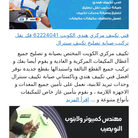
فني تكييف مركزي هندي الكويت 62224041 فك نقل
تركيب صيانة تصليح تكييف سنترال
تكييف مركزي الكويت المختص بصيانة و تصليح جميع
أعطال المكيفات المركزية و العادية و يقوم أيضا بفك و
تركيب جميع القطع التالفة واستبدالها بقطع جديدة نوفر
افضل فني تكييف هندي وباكستاني صيانة تكييف سنترال
وحدات تبريد للابنية، نعمل على تأمين جميع المعدات و
الاجهزة اللازمة ، و نقوم بتأمين غاز خاص للمكيفات
بأنواع متنوعة و ...
اقرأ المزيد