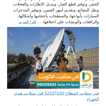
الحفر، وتوفير قطع الغيار، وتبديل الإطارات والعجلات،
ونقل البضائع، وتقديم أمهر الفنيين، وتوفير المدخرات
السيارات بأنواعها، والسطحات بأحجامها وأشكالها،
والرافعات والونشات على اختلافها، ...
اقرأ المزيد
فني ستلايت المطلاع 52227330 فني ستلايت هندي
الجهراء