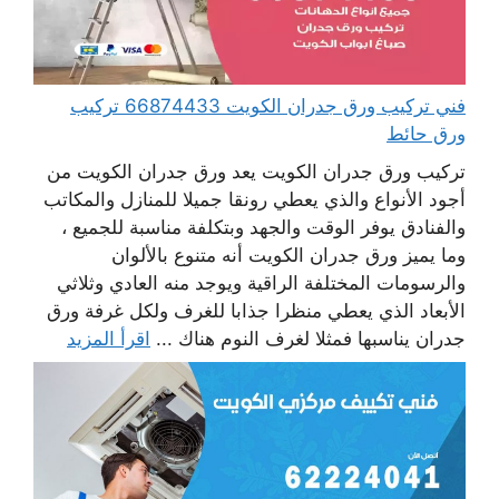
فني تركيب ورق جدران الكويت 66874433 تركيب
ورق حائط
تركيب ورق جدران الكويت يعد ورق جدران الكويت من
أجود الأنواع والذي يعطي رونقا جميلا للمنازل والمكاتب
والفنادق يوفر الوقت والجهد وبتكلفة مناسبة للجميع ،
وما يميز ورق جدران الكويت أنه متنوع بالألوان
والرسومات المختلفة الراقية ويوجد منه العادي وثلاثي
الأبعاد الذي يعطي منظرا جذابا للغرف ولكل غرفة ورق
جدران يناسبها فمثلا لغرف النوم هناك ...
اقرأ المزيد