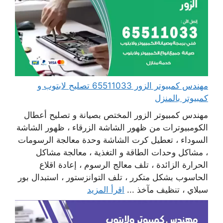
مهندس كمبيوتر الزور 65511033 تصليح لابتوب و
كمبيوتر بالمنزل
مهندس كمبيوتر الزور المختص بصيانة و تصليح أعطال
الكومبيوترات من ظهور الشاشة الزرقاء ، ظهور الشاشة
السوداء ، تعطيل كرت الشاشة وحدة معالجة الرسومات
، مشاكل وحدات الطاقة و التغذية ، معالجة مشاكل
الحرارة الزائدة ، تلف معالج الرسوم ، إعادة اقلاع
الحاسوب بشكل متكرر ، تلف التوانزستور ، استبدال بور
سبلاي ، تنظيف مآخذ ...
اقرأ المزيد