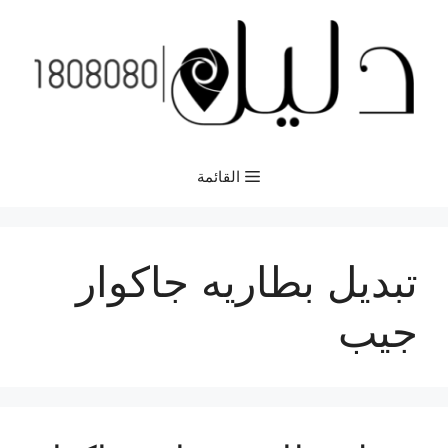
نتقل
لى
لمحتوى
القائمة
تبديل بطاريه جاكوار
جيب