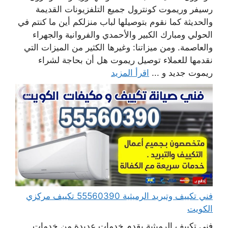
رسيفر وريموت كونترول جميع التلفزيونات القديمة
والحديثة كما نقوم بتوصيلها لباب منزلكم أين ما كنتم في
الحولي ومبارك الكبير والأحمدي والفروانية والجهراء
والعاصمة. ومن ميزاتنا: وغيرها الكثير من الميزات التي
نقدمها للعملاء توصيل ريموت هل أن بحاجة لشراء
ريموت جديد و ...
اقرأ المزيد
فني تكييف وتبريد الرميثية 55560390 تكييف مركزي
الكويت
فني تكييف الرميثية يقدم خدمات عديدة من خدمات