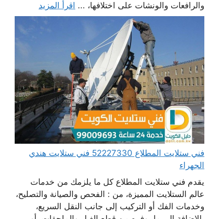
والرافعات والونشات على اختلافها، ...
اقرأ المزيد
فني ستلايت المطلاع 52227330 فني ستلايت هندي
الجهراء
يقدم فني ستلايت المطلاع كل ما يلزمك من خدمات
عالم الستلايت المميزة، من : الفحص والصيانة والتصليح،
وخدمات الفك أو التركيب إلى جانب النقل السريع،
بالإضافة إلى ما يوفره من قطع الغيار والملحقات، أو