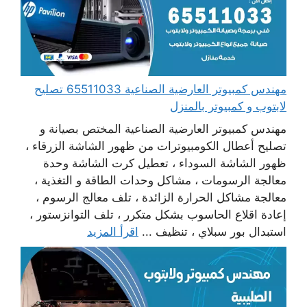
مهندس كمبيوتر العارضية الصناعية 65511033 تصليح
لابتوب و كمبيوتر بالمنزل
مهندس كمبيوتر العارضية الصناعية المختص بصيانة و
تصليح أعطال الكومبيوترات من ظهور الشاشة الزرقاء ،
ظهور الشاشة السوداء ، تعطيل كرت الشاشة وحدة
معالجة الرسومات ، مشاكل وحدات الطاقة و التغذية ،
معالجة مشاكل الحرارة الزائدة ، تلف معالج الرسوم ،
إعادة اقلاع الحاسوب بشكل متكرر ، تلف التوانزستور ،
استبدال بور سبلاي ، تنظيف ...
اقرأ المزيد