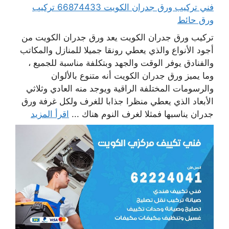
فني تركيب ورق جدران الكويت 66874433 تركيب
ورق حائط
تركيب ورق جدران الكويت يعد ورق جدران الكويت من
أجود الأنواع والذي يعطي رونقا جميلا للمنازل والمكاتب
والفنادق يوفر الوقت والجهد وبتكلفة مناسبة للجميع ،
وما يميز ورق جدران الكويت أنه متنوع بالألوان
والرسومات المختلفة الراقية ويوجد منه العادي وثلاثي
الأبعاد الذي يعطي منظرا جذابا للغرف ولكل غرفة ورق
جدران يناسبها فمثلا لغرف النوم هناك ...
اقرأ المزيد