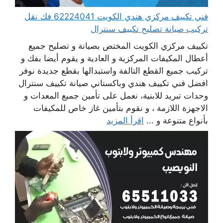
فني تكييف مركزي هندي الكويت 62224041 فك نقل
تركيب صيانة تصليح تكييف سنترال
تكييف مركزي الكويت المختص بصيانة و تصليح جميع
أعطال المكيفات المركزية و العادية و يقوم أيضا بفك و
تركيب جميع القطع التالفة واستبدالها بقطع جديدة نوفر
افضل فني تكييف هندي وباكستاني صيانة تكييف سنترال
وحدات تبريد للابنية، نعمل على تأمين جميع المعدات و
الاجهزة اللازمة ، و نقوم بتأمين غاز خاص للمكيفات
بأنواع متنوعة و ...
اقرأ المزيد