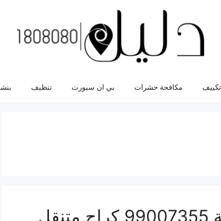
تكييف
مكافحة حشرات
بي ان سبورت
تنظيف
بنشر
رقم خدمة بنشر الصليبية 99007355 كراج متنقل