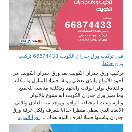
فني تركيب ورق جدران الكويت 66874433 تركيب
ورق حائط
تركيب ورق جدران الكويت يعد ورق جدران الكويت من
أجود الأنواع والذي يعطي رونقا جميلا للمنازل والمكاتب
والفنادق يوفر الوقت والجهد وبتكلفة مناسبة للجميع ،
وما يميز ورق جدران الكويت أنه متنوع بالألوان
والرسومات المختلفة الراقية ويوجد منه العادي وثلاثي
الأبعاد الذي يعطي منظرا جذابا للغرف ولكل غرفة ورق
جدران يناسبها فمثلا لغرف النوم هناك ...
اقرأ المزيد