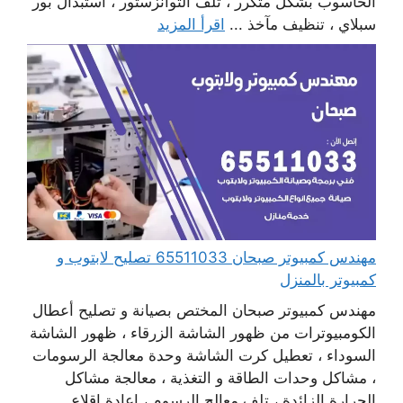
الحاسوب بشكل متكرر ، تلف التوانزستور ، استبدال بور
سبلاي ، تنظيف مآخذ ...
اقرأ المزيد
مهندس كمبيوتر صبحان 65511033 تصليح لابتوب و
كمبيوتر بالمنزل
مهندس كمبيوتر صبحان المختص بصيانة و تصليح أعطال
الكومبيوترات من ظهور الشاشة الزرقاء ، ظهور الشاشة
السوداء ، تعطيل كرت الشاشة وحدة معالجة الرسومات
، مشاكل وحدات الطاقة و التغذية ، معالجة مشاكل
الحرارة الزائدة ، تلف معالج الرسوم ، إعادة اقلاع