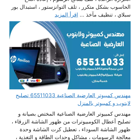
الحاسوب بشكل متكرر ، تلف التوانزستور ، استبدال بور
سبلاي ، تنظيف مآخذ ...
اقرأ المزيد
مهندس كمبيوتر العارضية الصناعية 65511033 تصليح
لابتوب و كمبيوتر بالمنزل
مهندس كمبيوتر العارضية الصناعية المختص بصيانة و
تصليح أعطال الكومبيوترات من ظهور الشاشة الزرقاء ،
ظهور الشاشة السوداء ، تعطيل كرت الشاشة وحدة
معالجة الرسومات ، مشاكل وحدات الطاقة و التغذية ،