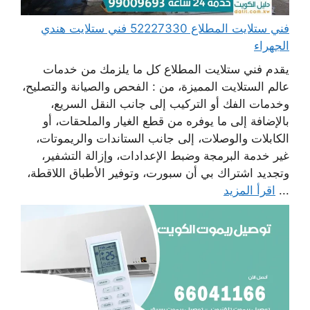
فني ستلايت المطلاع 52227330 فني ستلايت هندي
الجهراء
يقدم فني ستلايت المطلاع كل ما يلزمك من خدمات
عالم الستلايت المميزة، من : الفحص والصيانة والتصليح،
وخدمات الفك أو التركيب إلى جانب النقل السريع،
بالإضافة إلى ما يوفره من قطع الغيار والملحقات، أو
الكابلات والوصلات، إلى جانب الستاندات والريموتات،
غير خدمة البرمجة وضبط الإعدادات، وإزالة التشفير،
وتجديد اشتراك بي أن سبورت، وتوفير الأطباق اللاقطة،
...
اقرأ المزيد