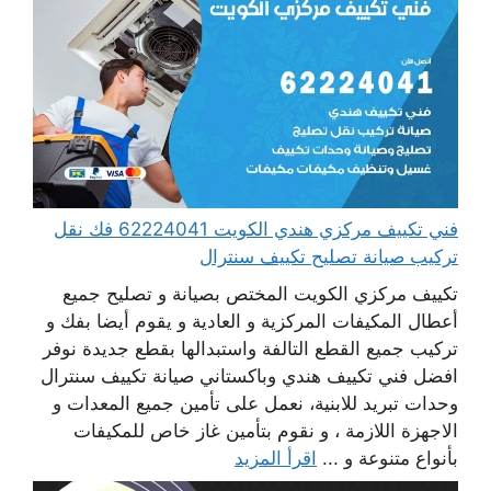
فني تكييف مركزي هندي الكويت 62224041 فك نقل
تركيب صيانة تصليح تكييف سنترال
تكييف مركزي الكويت المختص بصيانة و تصليح جميع
أعطال المكيفات المركزية و العادية و يقوم أيضا بفك و
تركيب جميع القطع التالفة واستبدالها بقطع جديدة نوفر
افضل فني تكييف هندي وباكستاني صيانة تكييف سنترال
وحدات تبريد للابنية، نعمل على تأمين جميع المعدات و
الاجهزة اللازمة ، و نقوم بتأمين غاز خاص للمكيفات
بأنواع متنوعة و ...
اقرأ المزيد