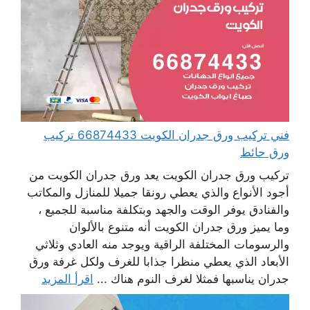
فني تركيب ورق جدران الكويت 66874433 تركيب
ورق حائط
تركيب ورق جدران الكويت يعد ورق جدران الكويت من
أجود الأنواع والذي يعطي رونقا جميلا للمنازل والمكاتب
والفنادق يوفر الوقت والجهد وبتكلفة مناسبة للجميع ،
وما يميز ورق جدران الكويت أنه متنوع بالألوان
والرسومات المختلفة الراقية ويوجد منه العادي وثلاثي
الأبعاد الذي يعطي منظرا جذابا للغرف ولكل غرفة ورق
جدران يناسبها فمثلا لغرف النوم هناك ...
اقرأ المزيد