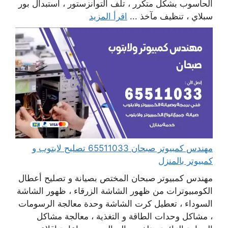
الحاسوب بشكل متكرر ، تلف التوانزستور ، استبدال بور
سبلاي ، تنظيف مآخذ ...
اقرأ المزيد
مهندس كمبيوتر صبحان 65511033 تصليح لابتوب و
كمبيوتر بالمنزل
مهندس كمبيوتر صبحان المختص بصيانة و تصليح أعطال
الكومبيوترات من ظهور الشاشة الزرقاء ، ظهور الشاشة
السوداء ، تعطيل كرت الشاشة وحدة معالجة الرسومات
، مشاكل وحدات الطاقة و التغذية ، معالجة مشاكل