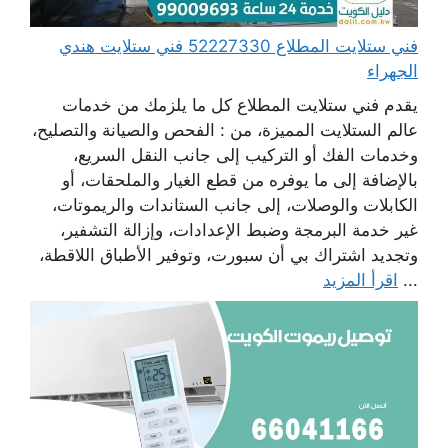
فني ستلايت المطلاع 52227330 فني ستلايت هندي
الجهراء
يقدم فني ستلايت المطلاع كل ما يلزمك من خدمات
عالم الستلايت المميزة، من : الفحص والصيانة والتصليح،
وخدمات الفك أو التركيب إلى جانب النقل السريع،
بالإضافة إلى ما يوفره من قطع الغيار والملحقات، أو
الكابلات والوصلات، إلى جانب الستاندات والريموتات،
غير خدمة البرمجة وضبط الإعدادات، وإزالة التشفير،
وتجديد اشتراك بي أن سبورت، وتوفير الأطباق اللاقطة،
...
اقرأ المزيد