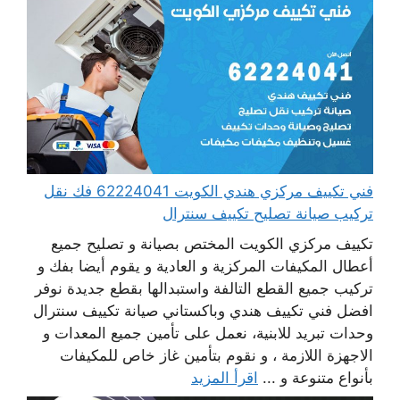
فني تكييف مركزي هندي الكويت 62224041 فك نقل
تركيب صيانة تصليح تكييف سنترال
تكييف مركزي الكويت المختص بصيانة و تصليح جميع
أعطال المكيفات المركزية و العادية و يقوم أيضا بفك و
تركيب جميع القطع التالفة واستبدالها بقطع جديدة نوفر
افضل فني تكييف هندي وباكستاني صيانة تكييف سنترال
وحدات تبريد للابنية، نعمل على تأمين جميع المعدات و
الاجهزة اللازمة ، و نقوم بتأمين غاز خاص للمكيفات
بأنواع متنوعة و ...
اقرأ المزيد