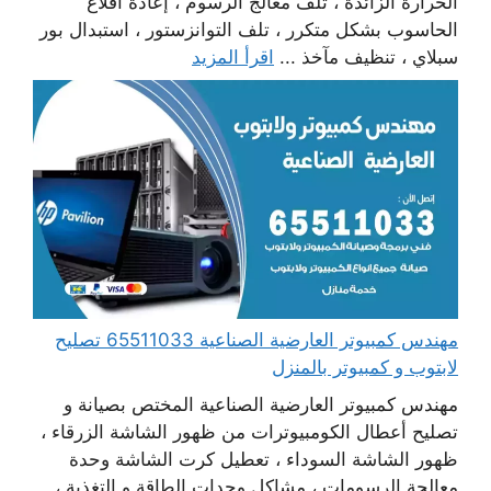
الحرارة الزائدة ، تلف معالج الرسوم ، إعادة اقلاع
الحاسوب بشكل متكرر ، تلف التوانزستور ، استبدال بور
سبلاي ، تنظيف مآخذ ...
اقرأ المزيد
مهندس كمبيوتر العارضية الصناعية 65511033 تصليح
لابتوب و كمبيوتر بالمنزل
مهندس كمبيوتر العارضية الصناعية المختص بصيانة و
تصليح أعطال الكومبيوترات من ظهور الشاشة الزرقاء ،
ظهور الشاشة السوداء ، تعطيل كرت الشاشة وحدة
معالجة الرسومات ، مشاكل وحدات الطاقة و التغذية ،