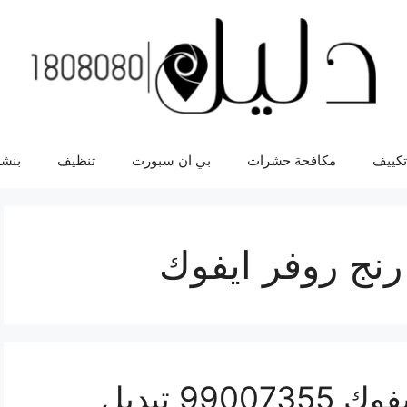
تكييف
مكافحة حشرات
بي ان سبورت
تنظيف
بنشر
رنج روفر ايفوك
دينمو سيارة رنج روفر ايفوك 99007355 تبديل