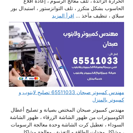
الحرارة الزائدة ، تلف معالج الرسوم ، إعادة اقلاع
الحاسوب بشكل متكرر ، تلف التوانزستور ، استبدال بور
سبلاي ، تنظيف مآخذ ...
اقرأ المزيد
مهندس كمبيوتر صبحان 65511033 تصليح لابتوب و
كمبيوتر بالمنزل
مهندس كمبيوتر صبحان المختص بصيانة و تصليح أعطال
الكومبيوترات من ظهور الشاشة الزرقاء ، ظهور الشاشة
السوداء ، تعطيل كرت الشاشة وحدة معالجة الرسومات
، مشاكل وحدات الطاقة و التغذية ، معالجة مشاكل