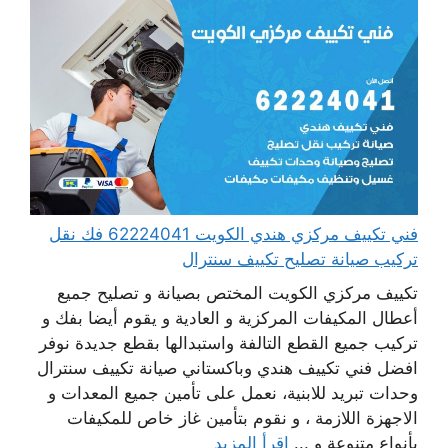
فني تكييف مركزي هندي الكويت 62224041 فك نقل
تركيب صيانة تصليح تكييف سنترال
تكييف مركزي الكويت المختص بصيانة و تصليح جميع
أعطال المكيفات المركزية و العادية و يقوم أيضا بفك و
تركيب جميع القطع التالفة واستبدالها بقطع جديدة نوفر
افضل فني تكييف هندي وباكستاني صيانة تكييف سنترال
وحدات تبريد للابنية، نعمل على تأمين جميع المعدات و
الاجهزة اللازمة ، و نقوم بتأمين غاز خاص للمكيفات
بأنواع متنوعة و ...
اقرأ المزيد