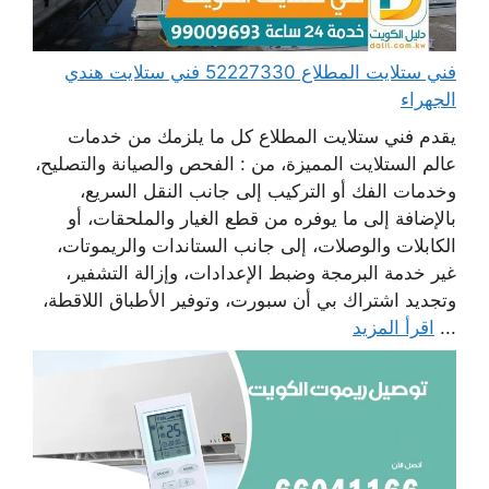
فني ستلايت المطلاع 52227330 فني ستلايت هندي
الجهراء
يقدم فني ستلايت المطلاع كل ما يلزمك من خدمات
عالم الستلايت المميزة، من : الفحص والصيانة والتصليح،
وخدمات الفك أو التركيب إلى جانب النقل السريع،
بالإضافة إلى ما يوفره من قطع الغيار والملحقات، أو
الكابلات والوصلات، إلى جانب الستاندات والريموتات،
غير خدمة البرمجة وضبط الإعدادات، وإزالة التشفير،
وتجديد اشتراك بي أن سبورت، وتوفير الأطباق اللاقطة،
...
اقرأ المزيد