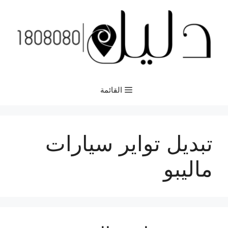
نتقل
لى
لمحتوى
القائمة
تبديل تواير سيارات
ماليبو