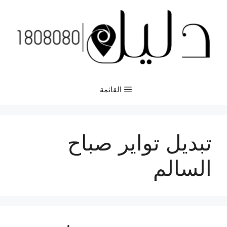
نتقل
لى
لمحتوى
القائمة
تبديل تواير صباح
السالم