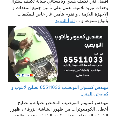
افضل فني تكييف هندي وباكستاني صيانة تكييف سنترال
وحدات تبريد للابنية، نعمل على تأمين جميع المعدات و
الاجهزة اللازمة ، و نقوم بتأمين غاز خاص للمكيفات
بأنواع متنوعة و ...
اقرأ المزيد
مهندس كمبيوتر النويصيب 65511033 تصليح لابتوب و
كمبيوتر بالمنزل
مهندس كمبيوتر النويصيب المختص بصيانة و تصليح
أعطال الكومبيوترات من ظهور الشاشة الزرقاء ، ظهور
الشاشة السوداء ، تعطيل كرت الشاشة وحدة معالجة