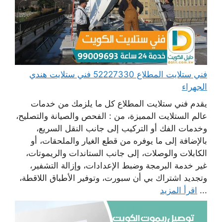
فني ستلايت المطلاع 52227330 فني ستلايت هندي
الجهراء
يقدم فني ستلايت المطلاع كل ما يلزمك من خدمات
عالم الستلايت المميزة، من : الفحص والصيانة والتصليح،
وخدمات الفك أو التركيب إلى جانب النقل السريع،
بالإضافة إلى ما يوفره من قطع الغيار والملحقات، أو
الكابلات والوصلات، إلى جانب الستاندات والريموتات،
غير خدمة البرمجة وضبط الإعدادات، وإزالة التشفير،
وتجديد اشتراك بي أن سبورت، وتوفير الأطباق اللاقطة،
...
اقرأ المزيد