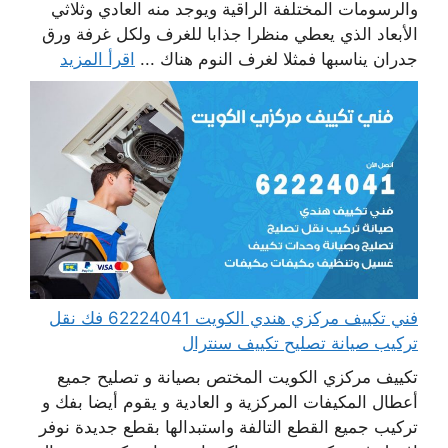
والرسومات المختلفة الراقية ويوجد منه العادي وثلاثي
الأبعاد الذي يعطي منظرا جذابا للغرف ولكل غرفة ورق
جدران يناسبها فمثلا لغرف النوم هناك ...
اقرأ المزيد
فني تكييف مركزي هندي الكويت 62224041 فك نقل
تركيب صيانة تصليح تكييف سنترال
تكييف مركزي الكويت المختص بصيانة و تصليح جميع
أعطال المكيفات المركزية و العادية و يقوم أيضا بفك و
تركيب جميع القطع التالفة واستبدالها بقطع جديدة نوفر