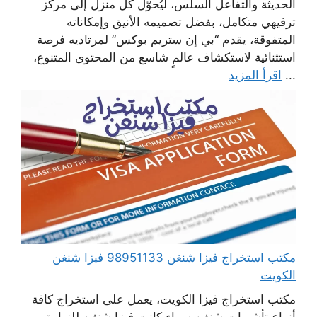
الحديثة والتفاعل السلس، ليُحوّل كل منزل إلى مركز
ترفيهي متكامل، بفضل تصميمه الأنيق وإمكاناته
المتفوقة، يقدم “بي إن ستريم بوكس” لمرتاديه فرصة
استثنائية لاستكشاف عالمٍ شاسع من المحتوى المتنوع،
...
اقرأ المزيد
مكتب استخراج فيزا شنغن 98951133 فيزا شنغن
الكويت
مكتب استخراج فيزا الكويت، يعمل على استخراج كافة
أنواع تأشيرات شنغن سواء كانت فيزا شنغن للزيارة