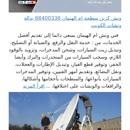
ونش كرين سطحة ام الهيمان 66400336 بدالة
ونشات الكويت
فني ونش ام الهيمان يسعى دائما إلى تقديم أفضل
الخدمات، من : خدمة النقل والرفع، والصيانة أو التصليح،
وتبديل زيت السيارات، وشحن المدخرات، وتزويد بالوقود
اللازم، وسحب السيارات من المنحدرات والبرك وأيضا
الحفر، وتوفير قطع الغيار، وتبديل الإطارات والعجلات،
ونقل البضائع، وتقديم أمهر الفنيين، وتوفير المدخرات
السيارات بأنواعها، والسطحات بأحجامها وأشكالها،
والرافعات والونشات على اختلافها، ...
اقرأ المزيد