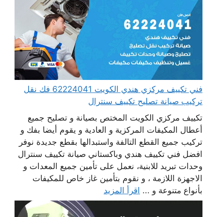
فني تكييف مركزي هندي الكويت 62224041 فك نقل
تركيب صيانة تصليح تكييف سنترال
تكييف مركزي الكويت المختص بصيانة و تصليح جميع
أعطال المكيفات المركزية و العادية و يقوم أيضا بفك و
تركيب جميع القطع التالفة واستبدالها بقطع جديدة نوفر
افضل فني تكييف هندي وباكستاني صيانة تكييف سنترال
وحدات تبريد للابنية، نعمل على تأمين جميع المعدات و
الاجهزة اللازمة ، و نقوم بتأمين غاز خاص للمكيفات
بأنواع متنوعة و ...
اقرأ المزيد