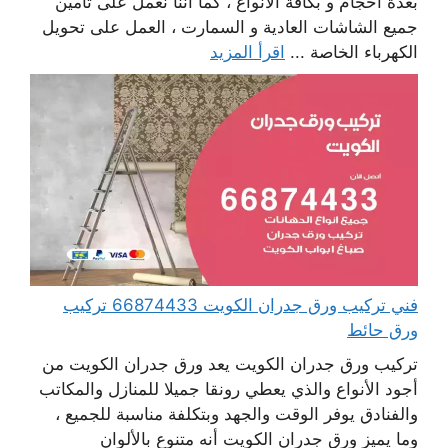
بعدة أحجام و بكافة الأنواع ، كما أننا نعمل على تأمين
جميع الشاشات العادية و السمارت ، العمل على تحويل
الكهرباء الخاصة ...
اقرأ المزيد
فني تركيب ورق جدران الكويت 66874433 تركيب
ورق حائط
تركيب ورق جدران الكويت يعد ورق جدران الكويت من
أجود الأنواع والذي يعطي رونقا جميلا للمنازل والمكاتب
والفنادق يوفر الوقت والجهد وبتكلفة مناسبة للجميع ،
وما يميز ورق جدران الكويت أنه متنوع بالألوان