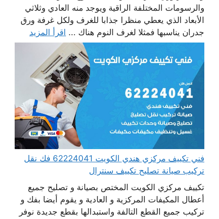
والرسومات المختلفة الراقية ويوجد منه العادي وثلاثي
الأبعاد الذي يعطي منظرا جذابا للغرف ولكل غرفة ورق
جدران يناسبها فمثلا لغرف النوم هناك ...
اقرأ المزيد
فني تكييف مركزي هندي الكويت 62224041 فك نقل
تركيب صيانة تصليح تكييف سنترال
تكييف مركزي الكويت المختص بصيانة و تصليح جميع
أعطال المكيفات المركزية و العادية و يقوم أيضا بفك و
تركيب جميع القطع التالفة واستبدالها بقطع جديدة نوفر