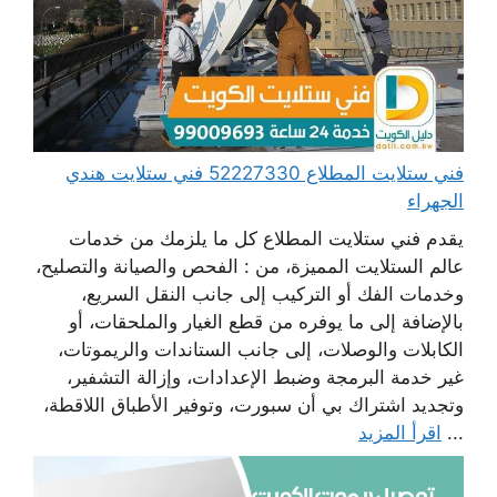
فني ستلايت المطلاع 52227330 فني ستلايت هندي
الجهراء
يقدم فني ستلايت المطلاع كل ما يلزمك من خدمات
عالم الستلايت المميزة، من : الفحص والصيانة والتصليح،
وخدمات الفك أو التركيب إلى جانب النقل السريع،
بالإضافة إلى ما يوفره من قطع الغيار والملحقات، أو
الكابلات والوصلات، إلى جانب الستاندات والريموتات،
غير خدمة البرمجة وضبط الإعدادات، وإزالة التشفير،
وتجديد اشتراك بي أن سبورت، وتوفير الأطباق اللاقطة،
...
اقرأ المزيد