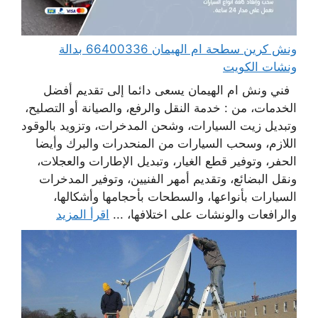
ونش كرين سطحة ام الهيمان 66400336 بدالة
ونشات الكويت
فني ونش ام الهيمان يسعى دائما إلى تقديم أفضل
الخدمات، من : خدمة النقل والرفع، والصيانة أو التصليح،
وتبديل زيت السيارات، وشحن المدخرات، وتزويد بالوقود
اللازم، وسحب السيارات من المنحدرات والبرك وأيضا
الحفر، وتوفير قطع الغيار، وتبديل الإطارات والعجلات،
ونقل البضائع، وتقديم أمهر الفنيين، وتوفير المدخرات
السيارات بأنواعها، والسطحات بأحجامها وأشكالها،
والرافعات والونشات على اختلافها، ...
اقرأ المزيد