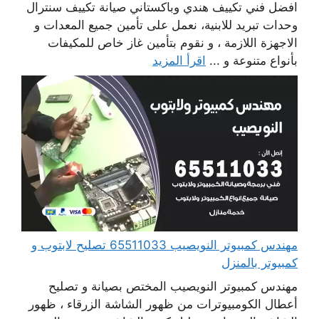
افضل فني تكييف هندي وباكستاني صيانة تكييف سنترال
وحدات تبريد للابنية، نعمل على تأمين جميع المعدات و
الاجهزة اللازمة ، و نقوم بتأمين غاز خاص للمكيفات
بأنواع متنوعة و ...
اقرأ المزيد
مهندس كمبيوتر النويصيب 65511033 تصليح لابتوب و
كمبيوتر بالمنزل
مهندس كمبيوتر النويصيب المختص بصيانة و تصليح
أعطال الكومبيوترات من ظهور الشاشة الزرقاء ، ظهور