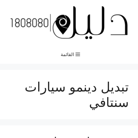
نتقل
لى
لمحتوى
القائمة
تبديل دينمو سيارات
سنتافي