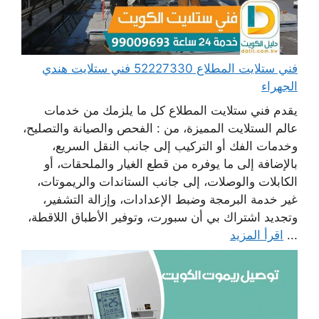
فني ستلايت المطلاع 52227330 فني ستلايت هندي
الجهراء
يقدم فني ستلايت المطلاع كل ما يلزمك من خدمات
عالم الستلايت المميزة، من : الفحص والصيانة والتصليح،
وخدمات الفك أو التركيب إلى جانب النقل السريع،
بالإضافة إلى ما يوفره من قطع الغيار والملحقات، أو
الكابلات والوصلات، إلى جانب الستاندات والريموتات،
غير خدمة البرمجة وضبط الإعدادات، وإزالة التشفير،
وتجديد اشتراك بي أن سبورت، وتوفير الأطباق اللاقطة،
...
اقرأ المزيد