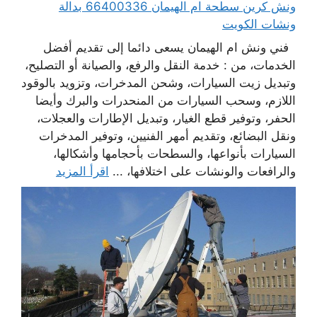
ونش كرين سطحة ام الهيمان 66400336 بدالة
ونشات الكويت
فني ونش ام الهيمان يسعى دائما إلى تقديم أفضل
الخدمات، من : خدمة النقل والرفع، والصيانة أو التصليح،
وتبديل زيت السيارات، وشحن المدخرات، وتزويد بالوقود
اللازم، وسحب السيارات من المنحدرات والبرك وأيضا
الحفر، وتوفير قطع الغيار، وتبديل الإطارات والعجلات،
ونقل البضائع، وتقديم أمهر الفنيين، وتوفير المدخرات
السيارات بأنواعها، والسطحات بأحجامها وأشكالها،
والرافعات والونشات على اختلافها، ...
اقرأ المزيد