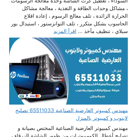
السوداء ، تعطيل كرت الشاشة وحدة معالجة الرسومات
، مشاكل وحدات الطاقة و التغذية ، معالجة مشاكل
الحرارة الزائدة ، تلف معالج الرسوم ، إعادة اقلاع
الحاسوب بشكل متكرر ، تلف التوانزستور ، استبدال بور
سبلاي ، تنظيف مآخذ ...
اقرأ المزيد
مهندس كمبيوتر العارضية الصناعية 65511033 تصليح
لابتوب و كمبيوتر بالمنزل
مهندس كمبيوتر العارضية الصناعية المختص بصيانة و
تصليح أعطال الكومبيوترات من ظهور الشاشة الزرقاء ،