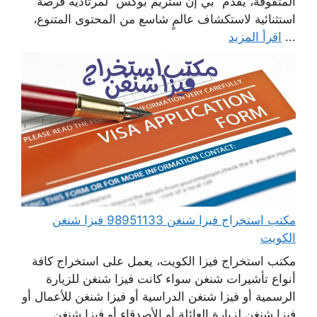
المتفوقة، يقدم “بي إن ستريم بوكس” لمرتاديه فرصة
استثنائية لاستكشاف عالمٍ شاسع من المحتوى المتنوع،
...
اقرأ المزيد
مكتب استخراج فيزا شنغن 98951133 فيزا شنغن
الكويت
مكتب استخراج فيزا الكويت، يعمل على استخراج كافة
أنواع تأشيرات شنغن سواء كانت فيزا شنغن للزيارة
الرسمية أو فيزا شنغن الدراسية أو فيزا شنغن للأعمال أو
فيزا شنغن لزيارة العائلة أو الأصدقاء أو فيزا شنغن