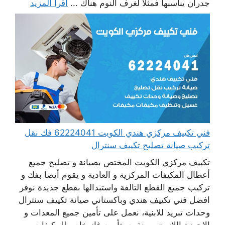
جدران يناسبها فمثلا لغرف النوم هناك ...
اقرأ المزيد
فني تكييف مركزي هندي الكويت 62224041 فك نقل
تركيب صيانة تصليح تكييف سنترال
تكييف مركزي الكويت المختص بصيانة و تصليح جميع
أعطال المكيفات المركزية و العادية و يقوم أيضا بفك و
تركيب جميع القطع التالفة واستبدالها بقطع جديدة نوفر
افضل فني تكييف هندي وباكستاني صيانة تكييف سنترال
وحدات تبريد للابنية، نعمل على تأمين جميع المعدات و
الاجهزة اللازمة ، و نقوم بتأمين غاز خاص للمكيفات