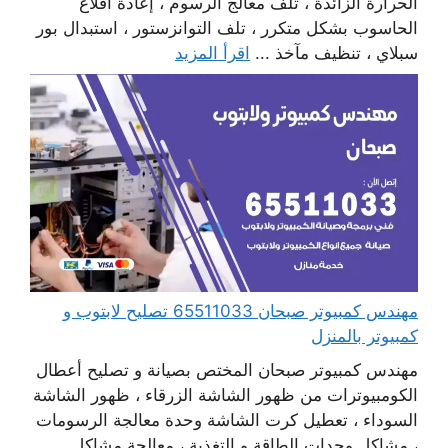
الحرارة الزائدة ، تلف معالج الرسوم ، إعادة اقلاع
الحاسوب بشكل متكرر ، تلف التوانزستور ، استبدال بور
سبلاي ، تنظيف مآخذ ...
اقرأ المزيد
مهندس كمبيوتر صبحان 65511033 تصليح لابتوب و
كمبيوتر بالمنزل
مهندس كمبيوتر صبحان المختص بصيانة و تصليح أعطال
الكومبيوترات من ظهور الشاشة الزرقاء ، ظهور الشاشة
السوداء ، تعطيل كرت الشاشة وحدة معالجة الرسومات
، مشاكل وحدات الطاقة و التغذية ، معالجة مشاكل