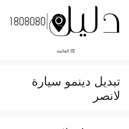
نتقل
لى
لمحتوى
القائمة
تبديل دينمو سيارة
لانصر