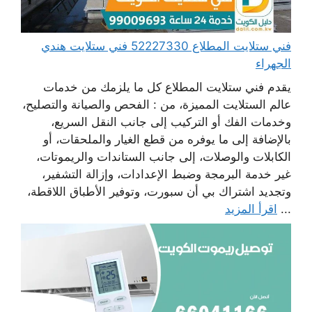
فني ستلايت المطلاع 52227330 فني ستلايت هندي
الجهراء
يقدم فني ستلايت المطلاع كل ما يلزمك من خدمات
عالم الستلايت المميزة، من : الفحص والصيانة والتصليح،
وخدمات الفك أو التركيب إلى جانب النقل السريع،
بالإضافة إلى ما يوفره من قطع الغيار والملحقات، أو
الكابلات والوصلات، إلى جانب الستاندات والريموتات،
غير خدمة البرمجة وضبط الإعدادات، وإزالة التشفير،
وتجديد اشتراك بي أن سبورت، وتوفير الأطباق اللاقطة،
...
اقرأ المزيد