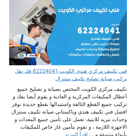
فني تكييف مركزي هندي الكويت 62224041 فك نقل
تركيب صيانة تصليح تكييف سنترال
تكييف مركزي الكويت المختص بصيانة و تصليح جميع
أعطال المكيفات المركزية و العادية و يقوم أيضا بفك و
تركيب جميع القطع التالفة واستبدالها بقطع جديدة نوفر
افضل فني تكييف هندي وباكستاني صيانة تكييف سنترال
وحدات تبريد للابنية، نعمل على تأمين جميع المعدات و
الاجهزة اللازمة ، و نقوم بتأمين غاز خاص للمكيفات
بأنواع متنوعة و ...
اقرأ المزيد