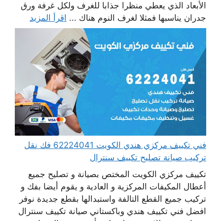
الأبعاد الذي يعطي منظرا جذابا للغرف ولكل غرفة ورق
جدران يناسبها فمثلا لغرف النوم هناك ...
اقرأ المزيد
فني تكييف مركزي هندي الكويت 62224041 فك نقل
تركيب صيانة تصليح تكييف سنترال
تكييف مركزي الكويت المختص بصيانة و تصليح جميع
أعطال المكيفات المركزية و العادية و يقوم أيضا بفك و
تركيب جميع القطع التالفة واستبدالها بقطع جديدة نوفر
افضل فني تكييف هندي وباكستاني صيانة تكييف سنترال