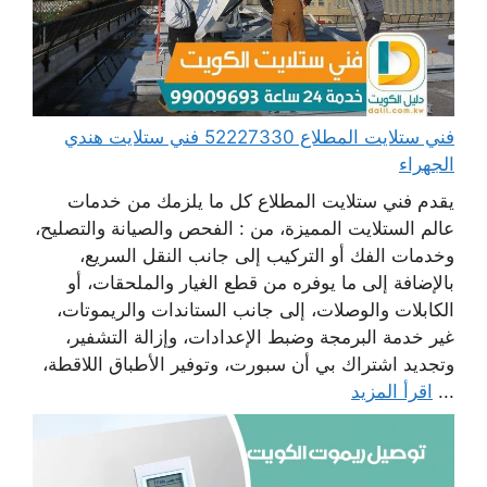
فني ستلايت المطلاع 52227330 فني ستلايت هندي
الجهراء
يقدم فني ستلايت المطلاع كل ما يلزمك من خدمات
عالم الستلايت المميزة، من : الفحص والصيانة والتصليح،
وخدمات الفك أو التركيب إلى جانب النقل السريع،
بالإضافة إلى ما يوفره من قطع الغيار والملحقات، أو
الكابلات والوصلات، إلى جانب الستاندات والريموتات،
غير خدمة البرمجة وضبط الإعدادات، وإزالة التشفير،
وتجديد اشتراك بي أن سبورت، وتوفير الأطباق اللاقطة،
...
اقرأ المزيد