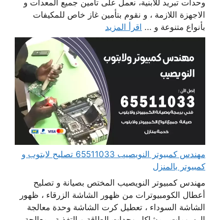
وحدات تبريد للابنية، نعمل على تأمين جميع المعدات و
الاجهزة اللازمة ، و نقوم بتأمين غاز خاص للمكيفات
بأنواع متنوعة و ...
اقرأ المزيد
مهندس كمبيوتر النويصيب 65511033 تصليح لابتوب و
كمبيوتر بالمنزل
مهندس كمبيوتر النويصيب المختص بصيانة و تصليح
أعطال الكومبيوترات من ظهور الشاشة الزرقاء ، ظهور
الشاشة السوداء ، تعطيل كرت الشاشة وحدة معالجة
الرسومات ، مشاكل وحدات الطاقة و التغذية ، معالجة