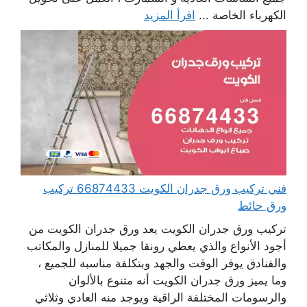
الكهرباء الخاصة ...
اقرأ المزيد
فني تركيب ورق جدران الكويت 66874433 تركيب
ورق حائط
تركيب ورق جدران الكويت يعد ورق جدران الكويت من
أجود الأنواع والذي يعطي رونقا جميلا للمنازل والمكاتب
والفنادق يوفر الوقت والجهد وبتكلفة مناسبة للجميع ،
وما يميز ورق جدران الكويت أنه متنوع بالألوان
والرسومات المختلفة الراقية ويوجد منه العادي وثلاثي