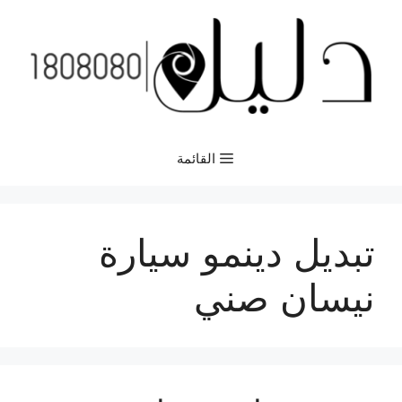
نتقل
لى
لمحتوى
القائمة
تبديل دينمو سيارة
نيسان صني