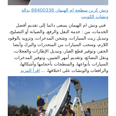
ونش كرين سطحة ام الهيمان 66400336 بدالة
ونشات الكويت
فني ونش ام الهيمان يسعى دائما إلى تقديم أفضل
الخدمات، من : خدمة النقل والرفع، والصيانة أو التصليح،
وتبديل زيت السيارات، وشحن المدخرات، وتزويد بالوقود
اللازم، وسحب السيارات من المنحدرات والبرك وأيضا
الحفر، وتوفير قطع الغيار، وتبديل الإطارات والعجلات،
ونقل البضائع، وتقديم أمهر الفنيين، وتوفير المدخرات
السيارات بأنواعها، والسطحات بأحجامها وأشكالها،
والرافعات والونشات على اختلافها، ...
اقرأ المزيد