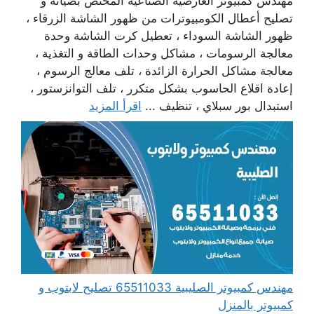
مهندس كمبيوتر العارضية الصناعية المختص بصيانة و
تصليح أعطال الكومبيوترات من ظهور الشاشة الزرقاء ،
ظهور الشاشة السوداء ، تعطيل كرت الشاشة وحدة
معالجة الرسومات ، مشاكل وحدات الطاقة و التغذية ،
معالجة مشاكل الحرارة الزائدة ، تلف معالج الرسوم ،
إعادة اقلاع الحاسوب بشكل متكرر ، تلف التوانزستور ،
استبدال بور سبلاي ، تنظيف ...
اقرأ المزيد
مهندس كمبيوتر الصليبية 65511033 تصليح لابتوب و
كمبيوتر بالمنزل