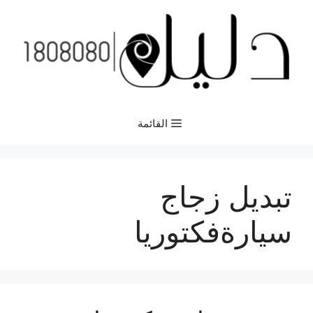
نتقل
لى
لمحتوى
القائمة
تبديل زجاج
سيارةفكتوريا