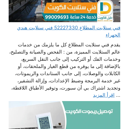
فني ستلايت المطلاع 52227330 فني ستلايت هندي
الجهراء
يقدم فني ستلايت المطلاع كل ما يلزمك من خدمات
عالم الستلايت المميزة، من : الفحص والصيانة والتصليح،
وخدمات الفك أو التركيب إلى جانب النقل السريع،
بالإضافة إلى ما يوفره من قطع الغيار والملحقات، أو
الكابلات والوصلات، إلى جانب الستاندات والريموتات،
غير خدمة البرمجة وضبط الإعدادات، وإزالة التشفير،
وتجديد اشتراك بي أن سبورت، وتوفير الأطباق اللاقطة،
...
اقرأ المزيد