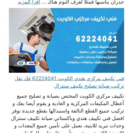
جدران يناسبها فمثلا لغرف النوم هناك ...
اقرأ المزيد
فني تكييف مركزي هندي الكويت 62224041 فك نقل
تركيب صيانة تصليح تكييف سنترال
تكييف مركزي الكويت المختص بصيانة و تصليح جميع
أعطال المكيفات المركزية و العادية و يقوم أيضا بفك و
تركيب جميع القطع التالفة واستبدالها بقطع جديدة نوفر
افضل فني تكييف هندي وباكستاني صيانة تكييف سنترال
وحدات تبريد للابنية، نعمل على تأمين جميع المعدات و
الاجهزة اللازمة ، و نقوم بتأمين غاز خاص للمكيفات