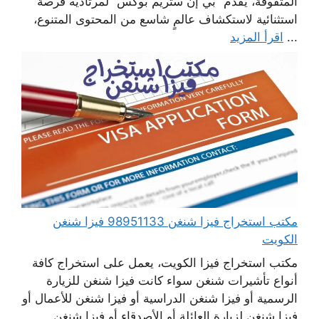
المتفوقة، يقدم “بي إن ستريم بوكس” لمرتاديه فرصة
استثنائية لاستكشاف عالمٍ شاسع من المحتوى المتنوع،
...
اقرأ المزيد
مكتب استخراج فيزا شنغن 98951133 فيزا شنغن
الكويت
مكتب استخراج فيزا الكويت، يعمل على استخراج كافة
أنواع تأشيرات شنغن سواء كانت فيزا شنغن للزيارة
الرسمية أو فيزا شنغن الدراسية أو فيزا شنغن للأعمال أو
فيزا شنغن لزيارة العائلة أو الأصدقاء أو فيزا شنغن