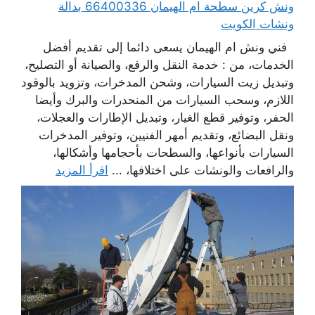
ونش كرين سطحة ام الهيمان 66400336 بدالة
ونشات الكويت
فني ونش ام الهيمان يسعى دائما إلى تقديم أفضل
الخدمات، من : خدمة النقل والرفع، والصيانة أو التصليح،
وتبديل زيت السيارات، وشحن المدخرات، وتزويد بالوقود
اللازم، وسحب السيارات من المنحدرات والبرك وأيضا
الحفر، وتوفير قطع الغيار، وتبديل الإطارات والعجلات،
ونقل البضائع، وتقديم أمهر الفنيين، وتوفير المدخرات
السيارات بأنواعها، والسطحات بأحجامها وأشكالها،
والرافعات والونشات على اختلافها، ...
اقرأ المزيد