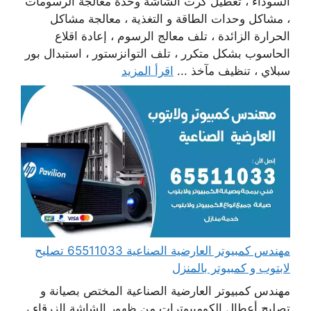
السوداء ، تعطيل كرت الشاشة وحدة معالجة الرسومات
، مشاكل وحدات الطاقة و التغذية ، معالجة مشاكل
الحرارة الزائدة ، تلف معالج الرسوم ، إعادة اقلاع
الحاسوب بشكل متكرر ، تلف التوانزستور ، استبدال بور
سبلاي ، تنظيف مآخذ ...
اقرأ المزيد
مهندس كمبيوتر العارضية الصناعية 65511033 تصليح
لابتوب و كمبيوتر بالمنزل
مهندس كمبيوتر العارضية الصناعية المختص بصيانة و
تصليح أعطال الكومبيوترات من ظهور الشاشة الزرقاء ،