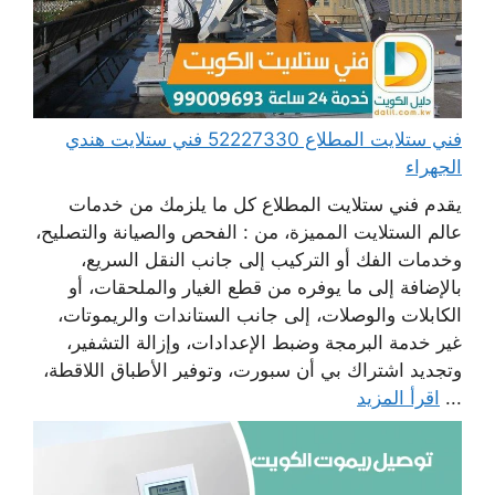
فني ستلايت المطلاع 52227330 فني ستلايت هندي
الجهراء
يقدم فني ستلايت المطلاع كل ما يلزمك من خدمات
عالم الستلايت المميزة، من : الفحص والصيانة والتصليح،
وخدمات الفك أو التركيب إلى جانب النقل السريع،
بالإضافة إلى ما يوفره من قطع الغيار والملحقات، أو
الكابلات والوصلات، إلى جانب الستاندات والريموتات،
غير خدمة البرمجة وضبط الإعدادات، وإزالة التشفير،
وتجديد اشتراك بي أن سبورت، وتوفير الأطباق اللاقطة،
...
اقرأ المزيد