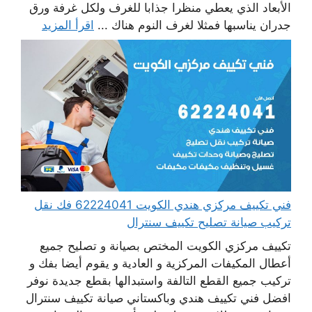
الأبعاد الذي يعطي منظرا جذابا للغرف ولكل غرفة ورق
جدران يناسبها فمثلا لغرف النوم هناك ...
اقرأ المزيد
فني تكييف مركزي هندي الكويت 62224041 فك نقل
تركيب صيانة تصليح تكييف سنترال
تكييف مركزي الكويت المختص بصيانة و تصليح جميع
أعطال المكيفات المركزية و العادية و يقوم أيضا بفك و
تركيب جميع القطع التالفة واستبدالها بقطع جديدة نوفر
افضل فني تكييف هندي وباكستاني صيانة تكييف سنترال