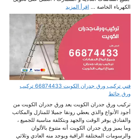
الكهرباء الخاصة ...
اقرأ المزيد
فني تركيب ورق جدران الكويت 66874433 تركيب
ورق حائط
تركيب ورق جدران الكويت يعد ورق جدران الكويت من
أجود الأنواع والذي يعطي رونقا جميلا للمنازل والمكاتب
والفنادق يوفر الوقت والجهد وبتكلفة مناسبة للجميع ،
وما يميز ورق جدران الكويت أنه متنوع بالألوان
والرسومات المختلفة الراقية ويوجد منه العادي وثلاثي