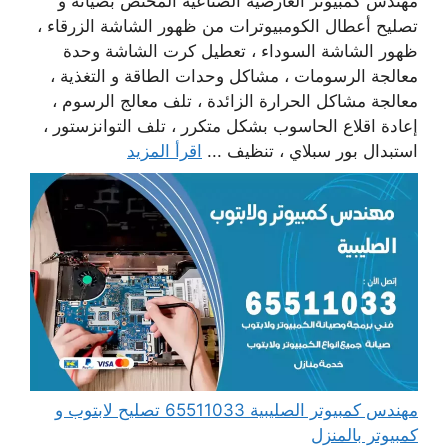
مهندس كمبيوتر العارضية الصناعية المختص بصيانة و
تصليح أعطال الكومبيوترات من ظهور الشاشة الزرقاء ،
ظهور الشاشة السوداء ، تعطيل كرت الشاشة وحدة
معالجة الرسومات ، مشاكل وحدات الطاقة و التغذية ،
معالجة مشاكل الحرارة الزائدة ، تلف معالج الرسوم ،
إعادة اقلاع الحاسوب بشكل متكرر ، تلف التوانزستور ،
استبدال بور سبلاي ، تنظيف ...
اقرأ المزيد
مهندس كمبيوتر الصليبية 65511033 تصليح لابتوب و
كمبيوتر بالمنزل