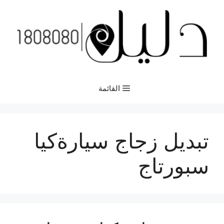
نتقل
لى
لمحتوى
القائمة
تبديل زجاج سيارةكيا
سبورتاج