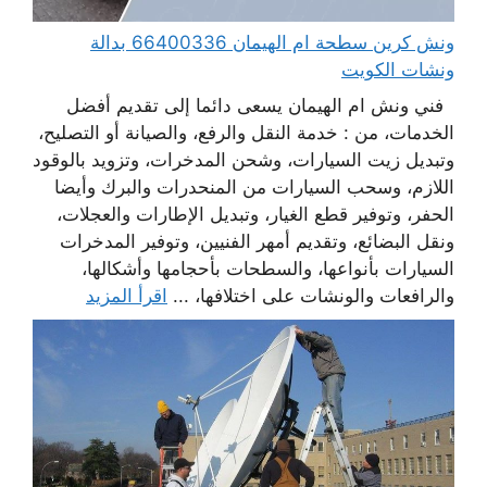
ونش كرين سطحة ام الهيمان 66400336 بدالة
ونشات الكويت
فني ونش ام الهيمان يسعى دائما إلى تقديم أفضل
الخدمات، من : خدمة النقل والرفع، والصيانة أو التصليح،
وتبديل زيت السيارات، وشحن المدخرات، وتزويد بالوقود
اللازم، وسحب السيارات من المنحدرات والبرك وأيضا
الحفر، وتوفير قطع الغيار، وتبديل الإطارات والعجلات،
ونقل البضائع، وتقديم أمهر الفنيين، وتوفير المدخرات
السيارات بأنواعها، والسطحات بأحجامها وأشكالها،
والرافعات والونشات على اختلافها، ...
اقرأ المزيد