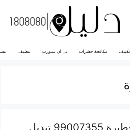
تكييف
مكافحة حشرات
بي ان سبورت
تنظيف
بنشر
ة
تبديل زيت السيارة ابو فطيرة 99007355 تبديل