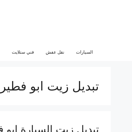
نتقل
لى
لمحتوى
السيارات
نقل عفش
فني ستلايت
تبديل زيت ابو فطير