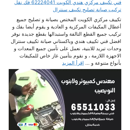
فني تكييف مركزي هندي الكويت 62224041 فك نقل
تركيب صيانة تصليح تكييف سنترال
تكييف مركزي الكويت المختص بصيانة و تصليح جميع
أعطال المكيفات المركزية و العادية و يقوم أيضا بفك و
تركيب جميع القطع التالفة واستبدالها بقطع جديدة نوفر
افضل فني تكييف هندي وباكستاني صيانة تكييف سنترال
وحدات تبريد للابنية، نعمل على تأمين جميع المعدات و
الاجهزة اللازمة ، و نقوم بتأمين غاز خاص للمكيفات
بأنواع متنوعة و ...
اقرأ المزيد