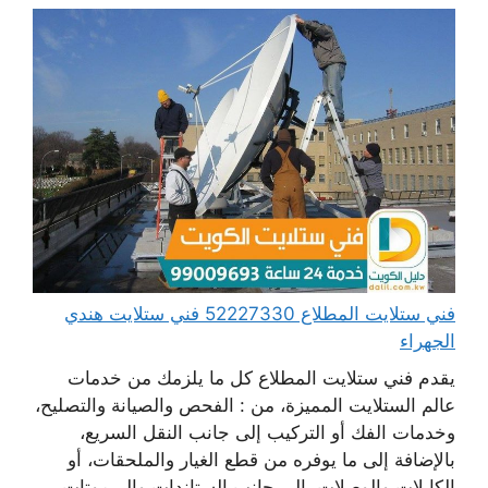
فني ستلايت المطلاع 52227330 فني ستلايت هندي
الجهراء
يقدم فني ستلايت المطلاع كل ما يلزمك من خدمات
عالم الستلايت المميزة، من : الفحص والصيانة والتصليح،
وخدمات الفك أو التركيب إلى جانب النقل السريع،
بالإضافة إلى ما يوفره من قطع الغيار والملحقات، أو
الكابلات والوصلات، إلى جانب الستاندات والريموتات،