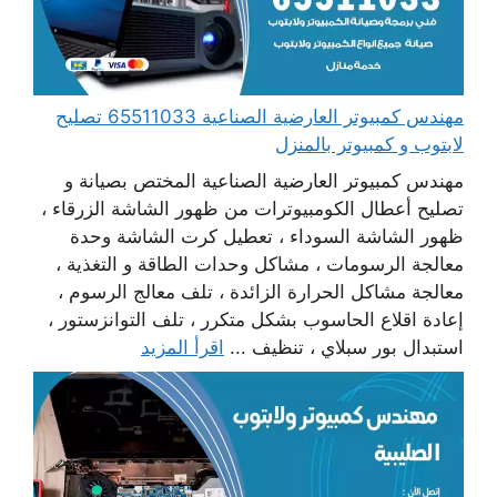
مهندس كمبيوتر العارضية الصناعية 65511033 تصليح
لابتوب و كمبيوتر بالمنزل
مهندس كمبيوتر العارضية الصناعية المختص بصيانة و
تصليح أعطال الكومبيوترات من ظهور الشاشة الزرقاء ،
ظهور الشاشة السوداء ، تعطيل كرت الشاشة وحدة
معالجة الرسومات ، مشاكل وحدات الطاقة و التغذية ،
معالجة مشاكل الحرارة الزائدة ، تلف معالج الرسوم ،
إعادة اقلاع الحاسوب بشكل متكرر ، تلف التوانزستور ،
استبدال بور سبلاي ، تنظيف ...
اقرأ المزيد