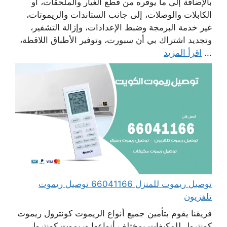
بالإضافة إلى ما يوفره من قطع الغيار والملحقات، أو
الكابلات والوصلات، إلى جانب الستاندات والريموتات،
غير خدمة البرمجة وضبط الإعدادات، وإزالة التشفير،
وتجديد اشتراك بي أن سبورت، وتوفير الأطباق اللاقطة،
...
اقرأ المزيد
توصيل ريموت للمنزل 66041166 توصيل ريموت
تلفزيون
فريقنا يقوم بتأمين جميع أنواع الريموت كونترول ريموت
كونترول للمكيفات بمختلف أنواعها وريموت كونترول