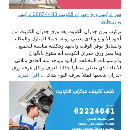
فني تركيب ورق جدران الكويت 66874433 تركيب
ورق حائط
تركيب ورق جدران الكويت يعد ورق جدران الكويت من
أجود الأنواع والذي يعطي رونقا جميلا للمنازل والمكاتب
والفنادق يوفر الوقت والجهد وبتكلفة مناسبة للجميع ،
وما يميز ورق جدران الكويت أنه متنوع بالألوان
والرسومات المختلفة الراقية ويوجد منه العادي وثلاثي
الأبعاد الذي يعطي منظرا جذابا للغرف ولكل غرفة ورق
جدران يناسبها فمثلا لغرف النوم هناك ...
اقرأ المزيد