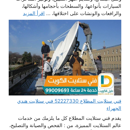
السيارات بأنواعها، والسطحات بأحجامها وأشكالها،
والرافعات والونشات على اختلافها، ...
اقرأ المزيد
فني ستلايت المطلاع 52227330 فني ستلايت هندي
الجهراء
يقدم فني ستلايت المطلاع كل ما يلزمك من خدمات
عالم الستلايت المميزة، من : الفحص والصيانة والتصليح،