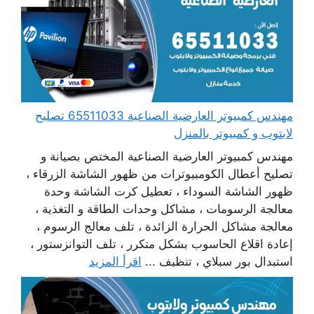
مهندس كمبيوتر العارضية الصناعية 65511033 تصليح
لابتوب و كمبيوتر بالمنزل
مهندس كمبيوتر العارضية الصناعية المختص بصيانة و
تصليح أعطال الكومبيوترات من ظهور الشاشة الزرقاء ،
ظهور الشاشة السوداء ، تعطيل كرت الشاشة وحدة
معالجة الرسومات ، مشاكل وحدات الطاقة و التغذية ،
معالجة مشاكل الحرارة الزائدة ، تلف معالج الرسوم ،
إعادة اقلاع الحاسوب بشكل متكرر ، تلف التوانزستور ،
استبدال بور سبلاي ، تنظيف ...
اقرأ المزيد