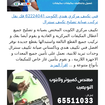
فني تكييف مركزي هندي الكويت 62224041 فك نقل
تركيب صيانة تصليح تكييف سنترال
تكييف مركزي الكويت المختص بصيانة و تصليح جميع
أعطال المكيفات المركزية و العادية و يقوم أيضا بفك و
تركيب جميع القطع التالفة واستبدالها بقطع جديدة نوفر
افضل فني تكييف هندي وباكستاني صيانة تكييف سنترال
وحدات تبريد للابنية، نعمل على تأمين جميع المعدات و
الاجهزة اللازمة ، و نقوم بتأمين غاز خاص للمكيفات
بأنواع متنوعة و ...
اقرأ المزيد