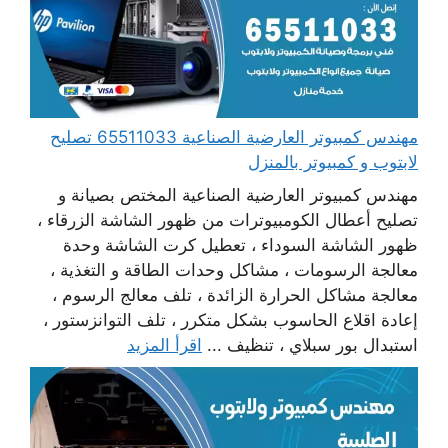
مهندس كمبيوتر العارضية الصناعية 65511033 تصليح
لابتوب و كمبيوتر بالمنزل
مهندس كمبيوتر العارضية الصناعية المختص بصيانة و
تصليح أعطال الكومبيوترات من ظهور الشاشة الزرقاء ،
ظهور الشاشة السوداء ، تعطيل كرت الشاشة وحدة
معالجة الرسومات ، مشاكل وحدات الطاقة و التغذية ،
معالجة مشاكل الحرارة الزائدة ، تلف معالج الرسوم ،
إعادة اقلاع الحاسوب بشكل متكرر ، تلف التوانزستور ،
استبدال بور سبلاي ، تنظيف ...
اقرأ المزيد