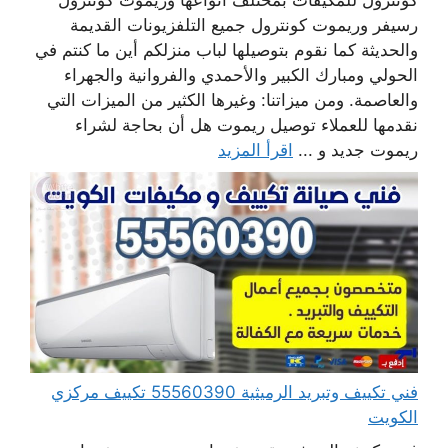
كونترول للمكيفات بمختلف أنواعها وريموت كونترول
رسيفر وريموت كونترول جميع التلفزيونات القديمة
والحديثة كما نقوم بتوصيلها لباب منزلكم أين ما كنتم في
الحولي ومبارك الكبير والأحمدي والفروانية والجهراء
والعاصمة. ومن ميزاتنا: وغيرها الكثير من الميزات التي
نقدمها للعملاء توصيل ريموت هل أن بحاجة لشراء
ريموت جديد و ...
اقرأ المزيد
فني تكييف وتبريد الرميثية 55560390 تكييف مركزي
الكويت