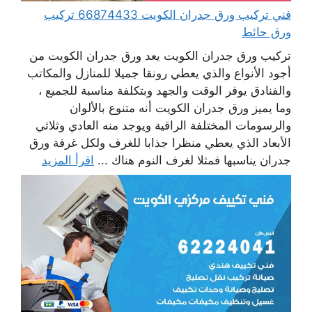
فني تركيب ورق جدران الكويت 66874433 تركيب
ورق حائط
تركيب ورق جدران الكويت يعد ورق جدران الكويت من
أجود الأنواع والذي يعطي رونقا جميلا للمنازل والمكاتب
والفنادق يوفر الوقت والجهد وبتكلفة مناسبة للجميع ،
وما يميز ورق جدران الكويت أنه متنوع بالألوان
والرسومات المختلفة الراقية ويوجد منه العادي وثلاثي
الأبعاد الذي يعطي منظرا جذابا للغرف ولكل غرفة ورق
جدران يناسبها فمثلا لغرف النوم هناك ...
اقرأ المزيد