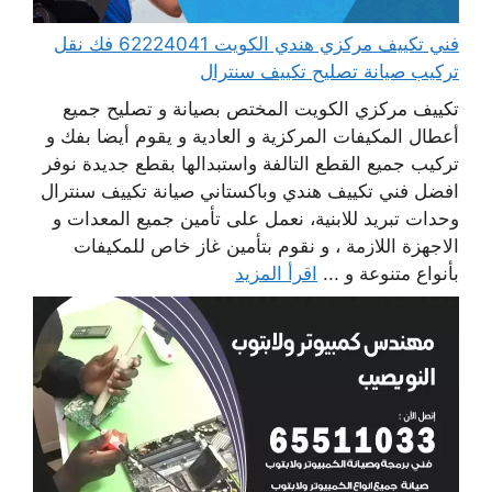
فني تكييف مركزي هندي الكويت 62224041 فك نقل
تركيب صيانة تصليح تكييف سنترال
تكييف مركزي الكويت المختص بصيانة و تصليح جميع
أعطال المكيفات المركزية و العادية و يقوم أيضا بفك و
تركيب جميع القطع التالفة واستبدالها بقطع جديدة نوفر
افضل فني تكييف هندي وباكستاني صيانة تكييف سنترال
وحدات تبريد للابنية، نعمل على تأمين جميع المعدات و
الاجهزة اللازمة ، و نقوم بتأمين غاز خاص للمكيفات
بأنواع متنوعة و ...
اقرأ المزيد