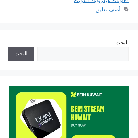
معاونات هيدروليك الكويت
أضف تعليق
البحث
البحث