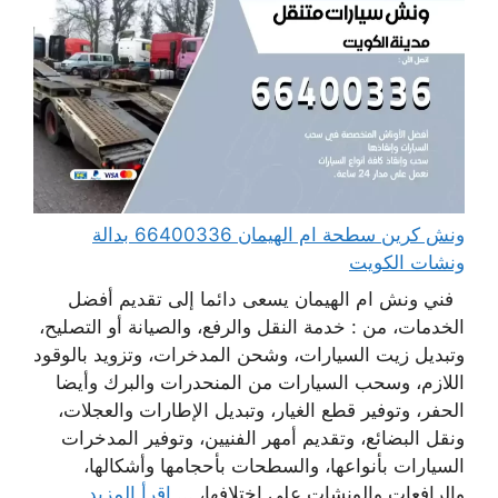
ونش كرين سطحة ام الهيمان 66400336 بدالة
ونشات الكويت
فني ونش ام الهيمان يسعى دائما إلى تقديم أفضل
الخدمات، من : خدمة النقل والرفع، والصيانة أو التصليح،
وتبديل زيت السيارات، وشحن المدخرات، وتزويد بالوقود
اللازم، وسحب السيارات من المنحدرات والبرك وأيضا
الحفر، وتوفير قطع الغيار، وتبديل الإطارات والعجلات،
ونقل البضائع، وتقديم أمهر الفنيين، وتوفير المدخرات
السيارات بأنواعها، والسطحات بأحجامها وأشكالها،
والرافعات والونشات على اختلافها، ...
اقرأ المزيد