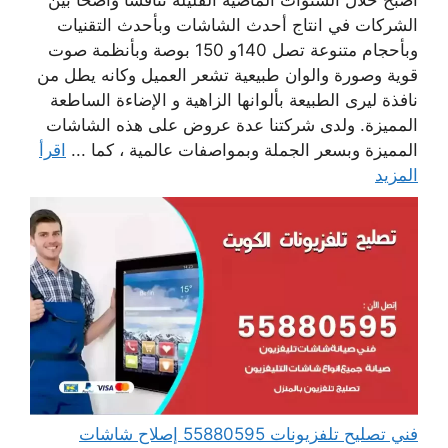
أصبح خلال السنوات الماضية القليلة تنافسا واضحا بين
الشركات في انتاج أحدث الشاشات وبأحدث التقنيات
وبأحجام متنوعة تصل 140و 150 بوصة وبأنظمة صوت
قوية وصورة والوان طبيعية تشعر العميل وكانه يطل من
نافذة ليرى الطبيعة بألوانها الزاهية و الإضاءة الساطعة
المميزة. ولدى شركتنا عدة عروض على هذه الشاشات
المميزة وبسعر الجملة وبمواصفات عالمية ، كما ...
اقرأ
المزيد
فني تصليح تلفزيونات 55880595 إصلاح شاشات