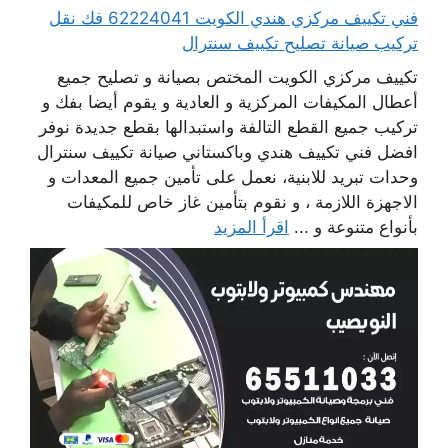
فني تكييف مركزي هندي الكويت 62224041 فك نقل
تركيب صيانة تصليح تكييف سنترال
تكييف مركزي الكويت المختص بصيانة و تصليح جميع
أعطال المكيفات المركزية و العادية و يقوم أيضا بفك و
تركيب جميع القطع التالفة واستبدالها بقطع جديدة نوفر
افضل فني تكييف هندي وباكستاني صيانة تكييف سنترال
وحدات تبريد للابنية، نعمل على تأمين جميع المعدات و
الاجهزة اللازمة ، و نقوم بتأمين غاز خاص للمكيفات
بأنواع متنوعة و ...
اقرأ المزيد