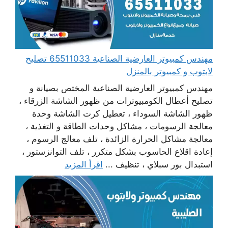
مهندس كمبيوتر العارضية الصناعية 65511033 تصليح
لابتوب و كمبيوتر بالمنزل
مهندس كمبيوتر العارضية الصناعية المختص بصيانة و
تصليح أعطال الكومبيوترات من ظهور الشاشة الزرقاء ،
ظهور الشاشة السوداء ، تعطيل كرت الشاشة وحدة
معالجة الرسومات ، مشاكل وحدات الطاقة و التغذية ،
معالجة مشاكل الحرارة الزائدة ، تلف معالج الرسوم ،
إعادة اقلاع الحاسوب بشكل متكرر ، تلف التوانزستور ،
استبدال بور سبلاي ، تنظيف ...
اقرأ المزيد