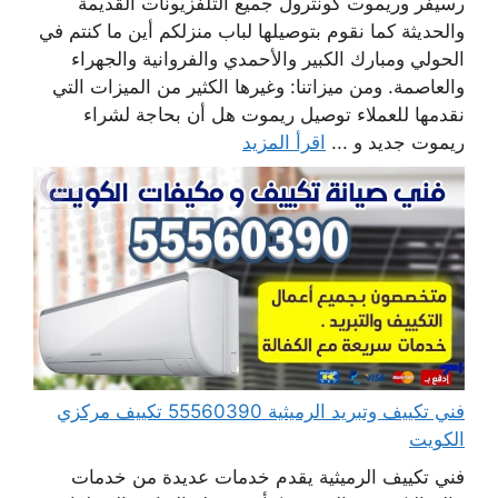
رسيفر وريموت كونترول جميع التلفزيونات القديمة
والحديثة كما نقوم بتوصيلها لباب منزلكم أين ما كنتم في
الحولي ومبارك الكبير والأحمدي والفروانية والجهراء
والعاصمة. ومن ميزاتنا: وغيرها الكثير من الميزات التي
نقدمها للعملاء توصيل ريموت هل أن بحاجة لشراء
ريموت جديد و ...
اقرأ المزيد
فني تكييف وتبريد الرميثية 55560390 تكييف مركزي
الكويت
فني تكييف الرميثية يقدم خدمات عديدة من خدمات