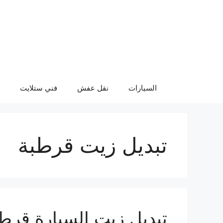
نتقل
لى
لمحتوى
السيارات
نقل عفش
فني ستلايت
تبديل زيت قرطبة