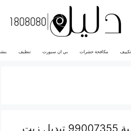
تكييف
مكافحة حشرات
بي ان سبورت
تنظيف
بنشر
تبديل زيت السيارة قرطبة 99007355 تبديل زيت