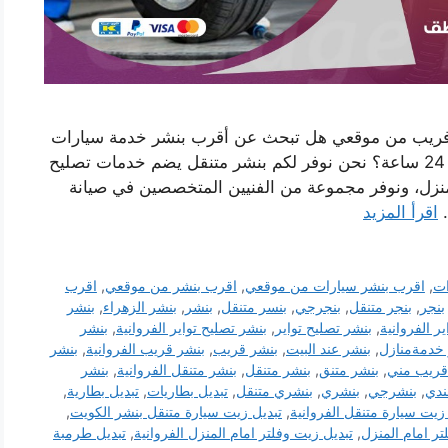
ل فريب من موقعي هل تبحث عن أقرب بنشر خدمة سيارات
متنقلة بالفروانية يصل اليك اينما كنت وعلى مدار 24 ساعة؟ نحن نوفر لكم بنشر متنقل يضم خدمات تصليح
منزل، ونوفر مجموعة من الفنيين المتخصصين في صيانة
…
اقرأ المزيد
ات
,
اقرب بنشر سيارات من موقعي
,
اقرب بنشر من موقعي
,
اقرب
بنجر
,
بنجر متنقل
,
بنجرجي
,
بنسر متنقل
,
بنشر
,
بنشر الزهراء
,
بنشر
ير الفروانية
,
بنشر تصليح تواير
,
بنشر تصليح تواير الفروانية
,
بنشر
خدمةمنازل
,
بنشر عند البيت
,
بنشر قريب
,
بنشر قريب الفروانية
,
بنشر
قريب مني
,
بنشر متنق
,
بنشر متنقل
,
بنشر متنقل الفروانية
,
بنشر
ندي
,
بنشرجي
,
بنشري
,
بنشري متنقل
,
تبديل بطاريات
,
تبديل بطارية
,
زيت سيارة متنقل الفروانية
,
تبديل زيت سيارة متنقل بنشر الكويت
,
تر امام المنزل
,
تبديل زيت وفلتر امام المنزل الفروانية
,
تبديل طرمبة