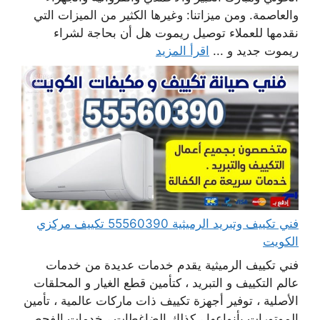
والعاصمة. ومن ميزاتنا: وغيرها الكثير من الميزات التي
نقدمها للعملاء توصيل ريموت هل أن بحاجة لشراء
ريموت جديد و ...
اقرأ المزيد
فني تكييف وتبريد الرميثية 55560390 تكييف مركزي
الكويت
فني تكييف الرميثية يقدم خدمات عديدة من خدمات
عالم التكييف و التبريد ، كتأمين قطع الغيار و المحلقات
الأصلية ، توفير أجهزة تكييف ذات ماركات عالمية ، تأمين
الموتورات بأنواعها ، كذلك الضاغطات ، خدمات الفحص