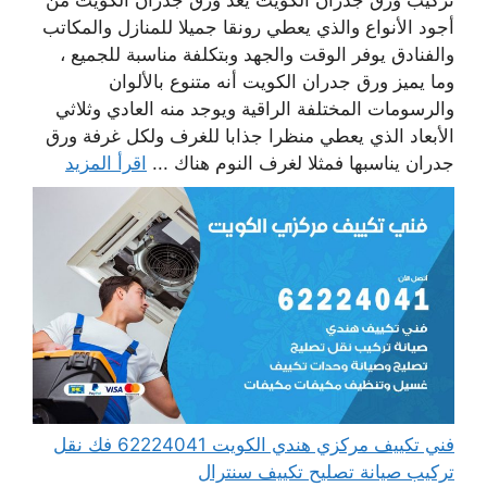
تركيب ورق جدران الكويت يعد ورق جدران الكويت من
أجود الأنواع والذي يعطي رونقا جميلا للمنازل والمكاتب
والفنادق يوفر الوقت والجهد وبتكلفة مناسبة للجميع ،
وما يميز ورق جدران الكويت أنه متنوع بالألوان
والرسومات المختلفة الراقية ويوجد منه العادي وثلاثي
الأبعاد الذي يعطي منظرا جذابا للغرف ولكل غرفة ورق
جدران يناسبها فمثلا لغرف النوم هناك ...
اقرأ المزيد
فني تكييف مركزي هندي الكويت 62224041 فك نقل
تركيب صيانة تصليح تكييف سنترال