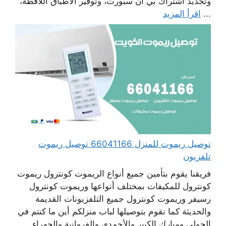
وتجديد اشتراك بي أن سبورت، وتوفير الأطباق اللاقطة،
...
اقرأ المزيد
توصيل ريموت للمنزل 66041166 توصيل ريموت
تلفزيون
فريقنا يقوم بتأمين جميع أنواع الريموت كونترول ريموت
كونترول للمكيفات بمختلف أنواعها وريموت كونترول
رسيفر وريموت كونترول جميع التلفزيونات القديمة
والحديثة كما نقوم بتوصيلها لباب منزلكم أين ما كنتم في
الحولي ومبارك الكبير والأحمدي والفروانية والجهراء