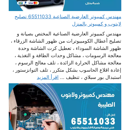
مهندس كمبيوتر العارضية الصناعية 65511033 تصليح
لابتوب و كمبيوتر بالمنزل
مهندس كمبيوتر العارضية الصناعية المختص بصيانة و
تصليح أعطال الكومبيوترات من ظهور الشاشة الزرقاء ،
ظهور الشاشة السوداء ، تعطيل كرت الشاشة وحدة
معالجة الرسومات ، مشاكل وحدات الطاقة و التغذية ،
معالجة مشاكل الحرارة الزائدة ، تلف معالج الرسوم ،
إعادة اقلاع الحاسوب بشكل متكرر ، تلف التوانزستور ،
استبدال بور سبلاي ، تنظيف ...
اقرأ المزيد