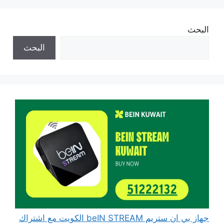
البحث
البحث
جهاز بي ان ستريم beIN STREAM الكويت مع اشتراك