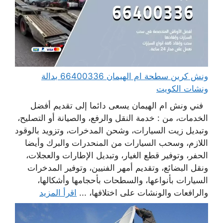
ونش كرين سطحة ام الهيمان 66400336 بدالة
ونشات الكويت
فني ونش ام الهيمان يسعى دائما إلى تقديم أفضل
الخدمات، من : خدمة النقل والرفع، والصيانة أو التصليح،
وتبديل زيت السيارات، وشحن المدخرات، وتزويد بالوقود
اللازم، وسحب السيارات من المنحدرات والبرك وأيضا
الحفر، وتوفير قطع الغيار، وتبديل الإطارات والعجلات،
ونقل البضائع، وتقديم أمهر الفنيين، وتوفير المدخرات
السيارات بأنواعها، والسطحات بأحجامها وأشكالها،
والرافعات والونشات على اختلافها، ...
اقرأ المزيد