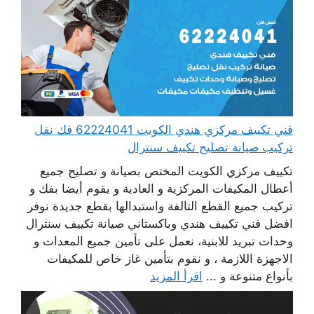
فني تكييف مركزي هندي الكويت 62224041 فك نقل
تركيب صيانة تصليح تكييف سنترال
تكييف مركزي الكويت المختص بصيانة و تصليح جميع
أعطال المكيفات المركزية و العادية و يقوم أيضا بفك و
تركيب جميع القطع التالفة واستبدالها بقطع جديدة نوفر
افضل فني تكييف هندي وباكستاني صيانة تكييف سنترال
وحدات تبريد للابنية، نعمل على تأمين جميع المعدات و
الاجهزة اللازمة ، و نقوم بتأمين غاز خاص للمكيفات
بأنواع متنوعة و ...
اقرأ المزيد