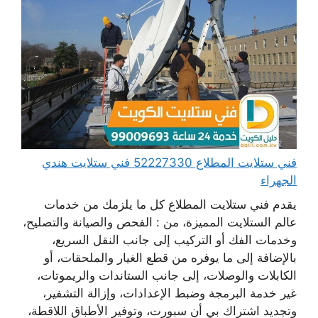
فني ستلايت المطلاع 52227330 فني ستلايت هندي
الجهراء
يقدم فني ستلايت المطلاع كل ما يلزمك من خدمات
عالم الستلايت المميزة، من : الفحص والصيانة والتصليح،
وخدمات الفك أو التركيب إلى جانب النقل السريع،
بالإضافة إلى ما يوفره من قطع الغيار والملحقات، أو
الكابلات والوصلات، إلى جانب الستاندات والريموتات،
غير خدمة البرمجة وضبط الإعدادات، وإزالة التشفير،
وتجديد اشتراك بي أن سبورت، وتوفير الأطباق اللاقطة،