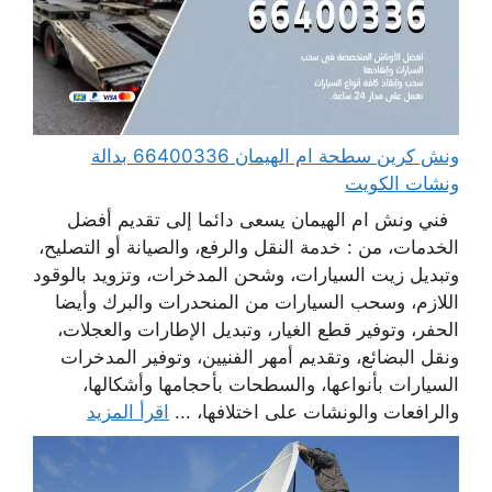
ونش كرين سطحة ام الهيمان 66400336 بدالة
ونشات الكويت
فني ونش ام الهيمان يسعى دائما إلى تقديم أفضل
الخدمات، من : خدمة النقل والرفع، والصيانة أو التصليح،
وتبديل زيت السيارات، وشحن المدخرات، وتزويد بالوقود
اللازم، وسحب السيارات من المنحدرات والبرك وأيضا
الحفر، وتوفير قطع الغيار، وتبديل الإطارات والعجلات،
ونقل البضائع، وتقديم أمهر الفنيين، وتوفير المدخرات
السيارات بأنواعها، والسطحات بأحجامها وأشكالها،
والرافعات والونشات على اختلافها، ...
اقرأ المزيد