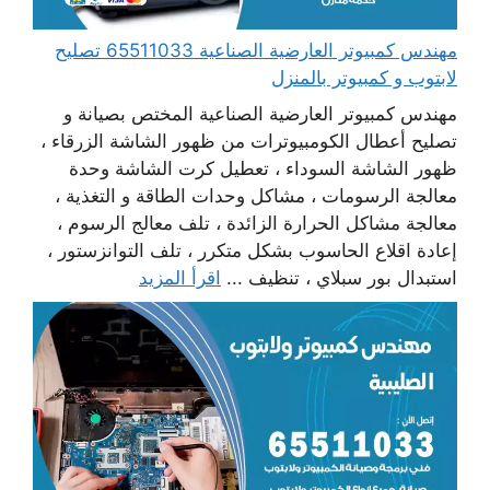
مهندس كمبيوتر العارضية الصناعية 65511033 تصليح
لابتوب و كمبيوتر بالمنزل
مهندس كمبيوتر العارضية الصناعية المختص بصيانة و
تصليح أعطال الكومبيوترات من ظهور الشاشة الزرقاء ،
ظهور الشاشة السوداء ، تعطيل كرت الشاشة وحدة
معالجة الرسومات ، مشاكل وحدات الطاقة و التغذية ،
معالجة مشاكل الحرارة الزائدة ، تلف معالج الرسوم ،
إعادة اقلاع الحاسوب بشكل متكرر ، تلف التوانزستور ،
استبدال بور سبلاي ، تنظيف ...
اقرأ المزيد