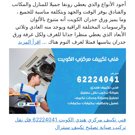
أجود الأنواع والذي يعطي رونقا جميلا للمنازل والمكاتب
والفنادق يوفر الوقت والجهد وبتكلفة مناسبة للجميع ،
وما يميز ورق جدران الكويت أنه متنوع بالألوان
والرسومات المختلفة الراقية ويوجد منه العادي وثلاثي
الأبعاد الذي يعطي منظرا جذابا للغرف ولكل غرفة ورق
جدران يناسبها فمثلا لغرف النوم هناك ...
اقرأ المزيد
فني تكييف مركزي هندي الكويت 62224041 فك نقل
تركيب صيانة تصليح تكييف سنترال