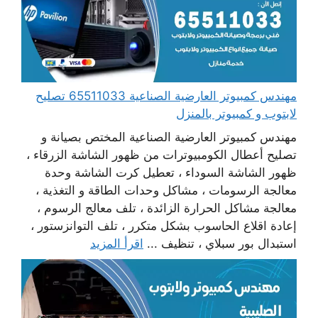
مهندس كمبيوتر العارضية الصناعية 65511033 تصليح
لابتوب و كمبيوتر بالمنزل
مهندس كمبيوتر العارضية الصناعية المختص بصيانة و
تصليح أعطال الكومبيوترات من ظهور الشاشة الزرقاء ،
ظهور الشاشة السوداء ، تعطيل كرت الشاشة وحدة
معالجة الرسومات ، مشاكل وحدات الطاقة و التغذية ،
معالجة مشاكل الحرارة الزائدة ، تلف معالج الرسوم ،
إعادة اقلاع الحاسوب بشكل متكرر ، تلف التوانزستور ،
استبدال بور سبلاي ، تنظيف ...
اقرأ المزيد