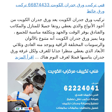
فني تركيب ورق جدران الكويت 66874433 تركيب
ورق حائط
تركيب ورق جدران الكويت يعد ورق جدران الكويت من
أجود الأنواع والذي يعطي رونقا جميلا للمنازل والمكاتب
والفنادق يوفر الوقت والجهد وبتكلفة مناسبة للجميع ،
وما يميز ورق جدران الكويت أنه متنوع بالألوان
والرسومات المختلفة الراقية ويوجد منه العادي وثلاثي
الأبعاد الذي يعطي منظرا جذابا للغرف ولكل غرفة ورق
جدران يناسبها فمثلا لغرف النوم هناك ...
اقرأ المزيد