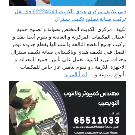
فني تكييف مركزي هندي الكويت 62224041 فك نقل
تركيب صيانة تصليح تكييف سنترال
تكييف مركزي الكويت المختص بصيانة و تصليح جميع
أعطال المكيفات المركزية و العادية و يقوم أيضا بفك و
تركيب جميع القطع التالفة واستبدالها بقطع جديدة نوفر
افضل فني تكييف هندي وباكستاني صيانة تكييف سنترال
وحدات تبريد للابنية، نعمل على تأمين جميع المعدات و
الاجهزة اللازمة ، و نقوم بتأمين غاز خاص للمكيفات
بأنواع متنوعة و ...
اقرأ المزيد