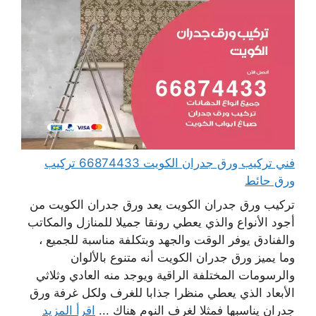
فني تركيب ورق جدران الكويت 66874433 تركيب
ورق حائط
تركيب ورق جدران الكويت يعد ورق جدران الكويت من
أجود الأنواع والذي يعطي رونقا جميلا للمنازل والمكاتب
والفنادق يوفر الوقت والجهد وبتكلفة مناسبة للجميع ،
وما يميز ورق جدران الكويت أنه متنوع بالألوان
والرسومات المختلفة الراقية ويوجد منه العادي وثلاثي
الأبعاد الذي يعطي منظرا جذابا للغرف ولكل غرفة ورق
جدران يناسبها فمثلا لغرف النوم هناك ...
اقرأ المزيد