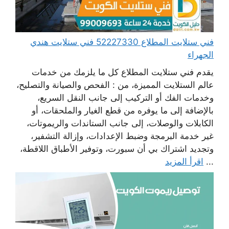
فني ستلايت المطلاع 52227330 فني ستلايت هندي
الجهراء
يقدم فني ستلايت المطلاع كل ما يلزمك من خدمات
عالم الستلايت المميزة، من : الفحص والصيانة والتصليح،
وخدمات الفك أو التركيب إلى جانب النقل السريع،
بالإضافة إلى ما يوفره من قطع الغيار والملحقات، أو
الكابلات والوصلات، إلى جانب الستاندات والريموتات،
غير خدمة البرمجة وضبط الإعدادات، وإزالة التشفير،
وتجديد اشتراك بي أن سبورت، وتوفير الأطباق اللاقطة،
...
اقرأ المزيد