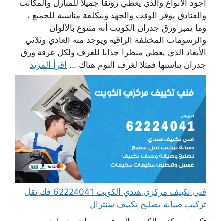
أجود الأنواع والذي يعطي رونقا جميلا للمنازل والمكاتب
والفنادق يوفر الوقت والجهد وبتكلفة مناسبة للجميع ،
وما يميز ورق جدران الكويت أنه متنوع بالألوان
والرسومات المختلفة الراقية ويوجد منه العادي وثلاثي
الأبعاد الذي يعطي منظرا جذابا للغرف ولكل غرفة ورق
جدران يناسبها فمثلا لغرف النوم هناك ...
اقرأ المزيد
فني تكييف مركزي هندي الكويت 62224041 فك نقل
تركيب صيانة تصليح تكييف سنترال
تكييف مركزي الكويت المختص بصيانة و تصليح جميع