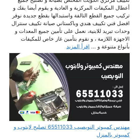
أعطال المكيفات المركزية و العادية و يقوم أيضا بفك و
تركيب جميع القطع التالفة واستبدالها بقطع جديدة نوفر
افضل فني تكييف هندي وباكستاني صيانة تكييف سنترال
وحدات تبريد للابنية، نعمل على تأمين جميع المعدات و
الاجهزة اللازمة ، و نقوم بتأمين غاز خاص للمكيفات
بأنواع متنوعة و ...
اقرأ المزيد
مهندس كمبيوتر النويصيب 65511033 تصليح لابتوب و
كمبيوتر بالمنزل