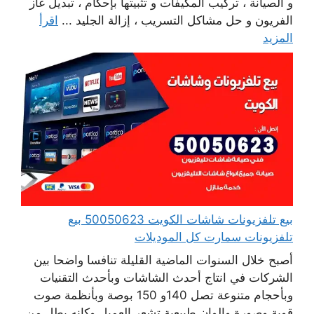
و الصيانة ، تركيب المكيفات و تثبيتها بإحكام ، تبديل غاز
الفريون و حل مشاكل التسريب ، إزالة الجليد ...
اقرأ
المزيد
بيع تلفزيونات شاشات الكويت 50050623 بيع
تلفزيونات سمارت كل الموديلات
أصبح خلال السنوات الماضية القليلة تنافسا واضحا بين
الشركات في انتاج أحدث الشاشات وبأحدث التقنيات
وبأحجام متنوعة تصل 140و 150 بوصة وبأنظمة صوت
قوية وصورة والوان طبيعية تشعر العميل وكانه يطل من