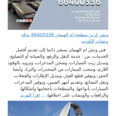
ونش كرين سطحة ام الهيمان 66400336 بدالة
ونشات الكويت
فني ونش ام الهيمان يسعى دائما إلى تقديم أفضل
الخدمات، من : خدمة النقل والرفع، والصيانة أو التصليح،
وتبديل زيت السيارات، وشحن المدخرات، وتزويد بالوقود
اللازم، وسحب السيارات من المنحدرات والبرك وأيضا
الحفر، وتوفير قطع الغيار، وتبديل الإطارات والعجلات،
ونقل البضائع، وتقديم أمهر الفنيين، وتوفير المدخرات
السيارات بأنواعها، والسطحات بأحجامها وأشكالها،
والرافعات والونشات على اختلافها، ...
اقرأ المزيد