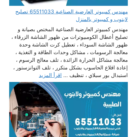
مهندس كمبيوتر العارضية الصناعية 65511033 تصليح
لابتوب و كمبيوتر بالمنزل
مهندس كمبيوتر العارضية الصناعية المختص بصيانة و
تصليح أعطال الكومبيوترات من ظهور الشاشة الزرقاء ،
ظهور الشاشة السوداء ، تعطيل كرت الشاشة وحدة
معالجة الرسومات ، مشاكل وحدات الطاقة و التغذية ،
معالجة مشاكل الحرارة الزائدة ، تلف معالج الرسوم ،
إعادة اقلاع الحاسوب بشكل متكرر ، تلف التوانزستور ،
استبدال بور سبلاي ، تنظيف ...
اقرأ المزيد