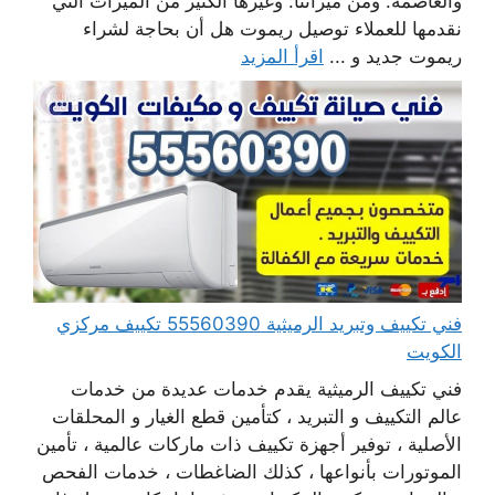
والعاصمة. ومن ميزاتنا: وغيرها الكثير من الميزات التي
نقدمها للعملاء توصيل ريموت هل أن بحاجة لشراء
ريموت جديد و ...
اقرأ المزيد
فني تكييف وتبريد الرميثية 55560390 تكييف مركزي
الكويت
فني تكييف الرميثية يقدم خدمات عديدة من خدمات
عالم التكييف و التبريد ، كتأمين قطع الغيار و المحلقات
الأصلية ، توفير أجهزة تكييف ذات ماركات عالمية ، تأمين
الموتورات بأنواعها ، كذلك الضاغطات ، خدمات الفحص