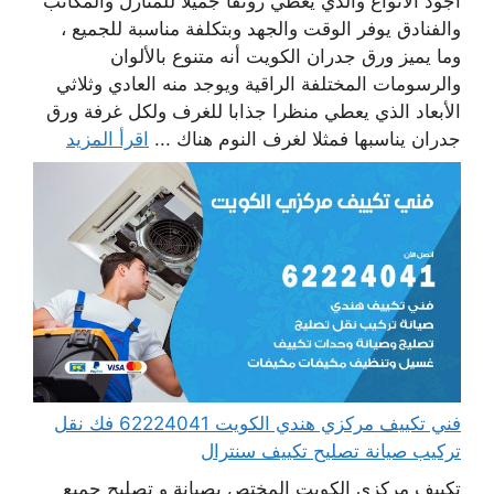
أجود الأنواع والذي يعطي رونقا جميلا للمنازل والمكاتب
والفنادق يوفر الوقت والجهد وبتكلفة مناسبة للجميع ،
وما يميز ورق جدران الكويت أنه متنوع بالألوان
والرسومات المختلفة الراقية ويوجد منه العادي وثلاثي
الأبعاد الذي يعطي منظرا جذابا للغرف ولكل غرفة ورق
جدران يناسبها فمثلا لغرف النوم هناك ...
اقرأ المزيد
فني تكييف مركزي هندي الكويت 62224041 فك نقل
تركيب صيانة تصليح تكييف سنترال
تكييف مركزي الكويت المختص بصيانة و تصليح جميع