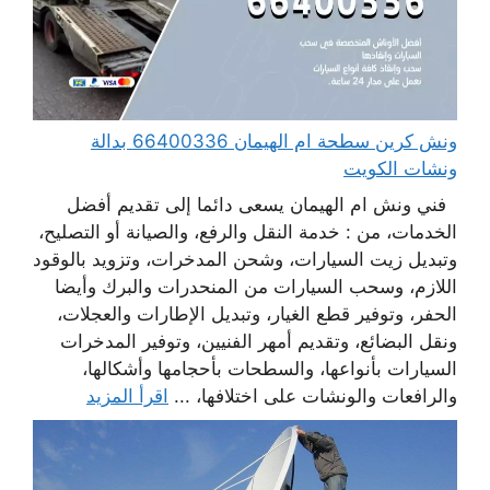
ونش كرين سطحة ام الهيمان 66400336 بدالة
ونشات الكويت
فني ونش ام الهيمان يسعى دائما إلى تقديم أفضل
الخدمات، من : خدمة النقل والرفع، والصيانة أو التصليح،
وتبديل زيت السيارات، وشحن المدخرات، وتزويد بالوقود
اللازم، وسحب السيارات من المنحدرات والبرك وأيضا
الحفر، وتوفير قطع الغيار، وتبديل الإطارات والعجلات،
ونقل البضائع، وتقديم أمهر الفنيين، وتوفير المدخرات
السيارات بأنواعها، والسطحات بأحجامها وأشكالها،
والرافعات والونشات على اختلافها، ...
اقرأ المزيد