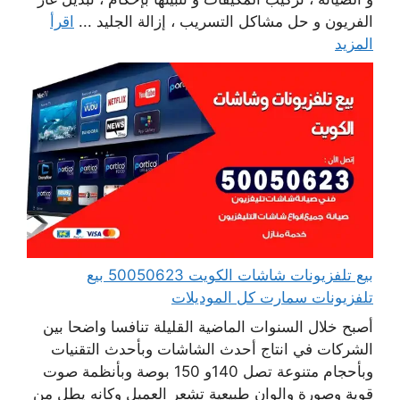
الفريون و حل مشاكل التسريب ، إزالة الجليد ...
اقرأ
المزيد
بيع تلفزيونات شاشات الكويت 50050623 بيع
تلفزيونات سمارت كل الموديلات
أصبح خلال السنوات الماضية القليلة تنافسا واضحا بين
الشركات في انتاج أحدث الشاشات وبأحدث التقنيات
وبأحجام متنوعة تصل 140و 150 بوصة وبأنظمة صوت
قوية وصورة والوان طبيعية تشعر العميل وكانه يطل من