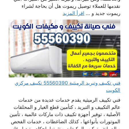
نقدمها للعملاء توصيل ريموت هل أن بحاجة لشراء
ريموت جديد و ...
اقرأ المزيد
فني تكييف وتبريد الرميثية 55560390 تكييف مركزي
الكويت
فني تكييف الرميثية يقدم خدمات عديدة من خدمات
عالم التكييف و التبريد ، كتأمين قطع الغيار و المحلقات
الأصلية ، توفير أجهزة تكييف ذات ماركات عالمية ، تأمين
الموتورات بأنواعها ، كذلك الضاغطات ، خدمات الفحص
و الصيانة ، تركيب المكيفات و تثبيتها بإحكام ، تبديل غاز