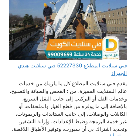
فني ستلايت المطلاع 52227330 فني ستلايت هندي
الجهراء
يقدم فني ستلايت المطلاع كل ما يلزمك من خدمات
عالم الستلايت المميزة، من : الفحص والصيانة والتصليح،
وخدمات الفك أو التركيب إلى جانب النقل السريع،
بالإضافة إلى ما يوفره من قطع الغيار والملحقات، أو
الكابلات والوصلات، إلى جانب الستاندات والريموتات،
غير خدمة البرمجة وضبط الإعدادات، وإزالة التشفير،
وتجديد اشتراك بي أن سبورت، وتوفير الأطباق اللاقطة،