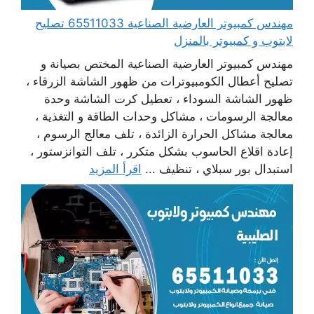
مهندس كمبيوتر العارضية الصناعية 65511033 تصليح
لابتوب و كمبيوتر بالمنزل
مهندس كمبيوتر العارضية الصناعية المختص بصيانة و
تصليح أعطال الكومبيوترات من ظهور الشاشة الزرقاء ،
ظهور الشاشة السوداء ، تعطيل كرت الشاشة وحدة
معالجة الرسومات ، مشاكل وحدات الطاقة و التغذية ،
معالجة مشاكل الحرارة الزائدة ، تلف معالج الرسوم ،
إعادة اقلاع الحاسوب بشكل متكرر ، تلف التوانزستور ،
استبدال بور سبلاي ، تنظيف ...
اقرأ المزيد