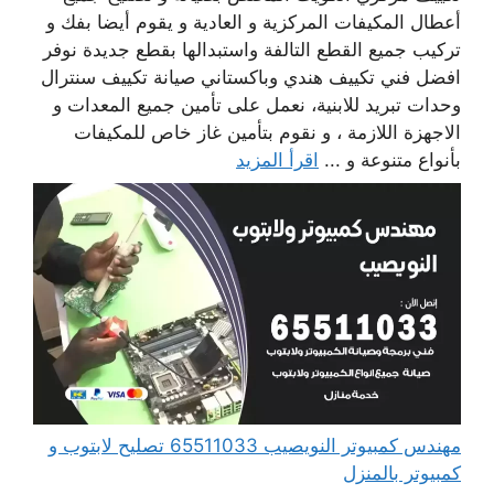
أعطال المكيفات المركزية و العادية و يقوم أيضا بفك و
تركيب جميع القطع التالفة واستبدالها بقطع جديدة نوفر
افضل فني تكييف هندي وباكستاني صيانة تكييف سنترال
وحدات تبريد للابنية، نعمل على تأمين جميع المعدات و
الاجهزة اللازمة ، و نقوم بتأمين غاز خاص للمكيفات
بأنواع متنوعة و ...
اقرأ المزيد
مهندس كمبيوتر النويصيب 65511033 تصليح لابتوب و
كمبيوتر بالمنزل