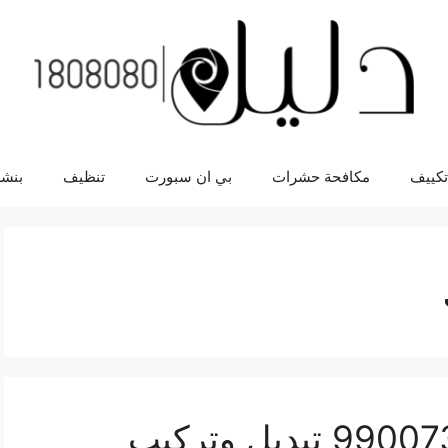
تكييف
مكافحة حشرات
بي ان سبورت
تنظيف
بنشر
سلف سيارة سيفك 99007355 تبديل وتركيب