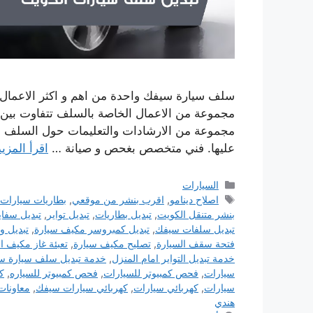
سلف سيارة سيفك واحدة من اهم و اكثر الاعمال ا
مجموعة من الاعمال الخاصة بالسلف تتفاوت بين ال
مجموعة من الارشادات والتعليمات حول السلف في
عليها. فني متخصص بغحص و صيانة …
اقرأ المزيد
التصنيفات
السيارات
الوسوم
اصلاح دينامو
,
اقرب بنشر من موقعي
,
بطاريات سيارات
بنشر متنقل الكويت
,
تبديل بطاريات
,
تبديل تواير
,
تبديل سفا
تبديل سلفات سيفك
,
تبديل كمبروسر مكيف سيارة
,
تبديل و
فتحة سقف السيارة
,
تصليح مكيف سيارة
,
تعبئة غاز مكيف ا
خدمة تبديل التواير امام المنزل
,
خدمة تبديل سلف سيارة س
سيارات
,
فحص كمبيوتر للسيارات
,
فحص كمبيوتر للسياره
,
ك
سيارات
,
كهربائي سيارات
,
كهربائي سيارات سيفك
,
معاونات
هندي