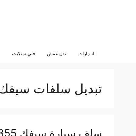
نتقل
لى
لمحتوى
السيارات
نقل عفش
فني ستلايت
تبديل سلفات سيفك