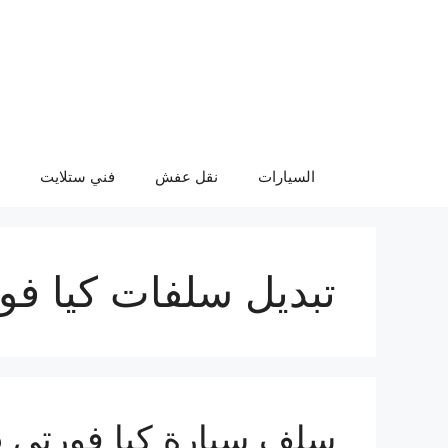
نتقل
لى
لمحتوى
السيارات
نقل عفش
فني ستلايت
تبديل سلفات كيا فو