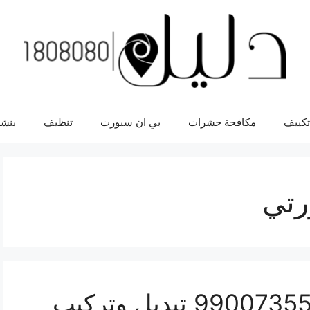
تكييف
مكافحة حشرات
بي ان سبورت
تنظيف
بنشر
رتي
سلف سيارة كيا فورتي 99007355 تبديل وتركيب