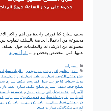
سلف سيارة كيا فورتي واحدة من اهم و اكثر الاعم
مجموعة من الاعمال الخاصة بالسلف تتفاوت بين ال
مجموعة من الارشادات والتعليمات حول السلف في
عليها. فني متخصص بغحص و …
اقرأ المزيد
التصنيفات
السيارات
الوسوم
اصلاح دينامو
,
اقرب بنشر من موقعي
,
بطاريات سيارات
بنشر متنقل الكويت
,
تبديل بطاريات
,
تبديل تواير
,
تبديل سفا
تبديل سلفات كيا فورتي
,
تبديل كمبروسر مكيف سيارة
,
تبد
تصليح فتحة سقف السيارة
,
تصليح مكيف سيارة
,
تعبئة غاز 
الاطارات
,
خدمة تبديل التواير امام المنزل
,
خدمة تبديل سلف
السيارات
,
طرمبة ماء سيارات
,
فحص كمبيوتر للسيارات
,
فحص
كراج متنقل تبديل سلف سيارات
,
كهربائي سيارات
,
كهربائي
فورتي
,
مكيكانيكي سيارات هندي