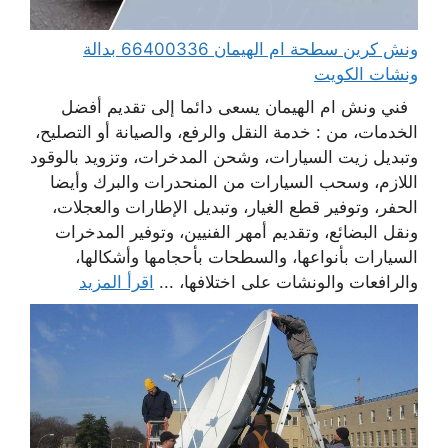
ونش كرين سطحة ام الهيمان 66400336 بدالة
ونشات الكويت
فني ونش ام الهيمان يسعى دائما إلى تقديم أفضل
الخدمات، من : خدمة النقل والرفع، والصيانة أو التصليح،
وتبديل زيت السيارات، وشحن المدخرات، وتزويد بالوقود
اللازم، وسحب السيارات من المنحدرات والبرك وأيضا
الحفر، وتوفير قطع الغيار، وتبديل الإطارات والعجلات،
ونقل البضائع، وتقديم أمهر الفنيين، وتوفير المدخرات
السيارات بأنواعها، والسطحات بأحجامها وأشكالها،
والرافعات والونشات على اختلافها، ...
اقرأ المزيد