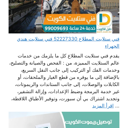
فني ستلايت المطلاع 52227330 فني ستلايت هندي
الجهراء
يقدم فني ستلايت المطلاع كل ما يلزمك من خدمات
عالم الستلايت المميزة، من : الفحص والصيانة والتصليح،
وخدمات الفك أو التركيب إلى جانب النقل السريع،
بالإضافة إلى ما يوفره من قطع الغيار والملحقات، أو
الكابلات والوصلات، إلى جانب الستاندات والريموتات،
غير خدمة البرمجة وضبط الإعدادات، وإزالة التشفير،
وتجديد اشتراك بي أن سبورت، وتوفير الأطباق اللاقطة،
...
اقرأ المزيد