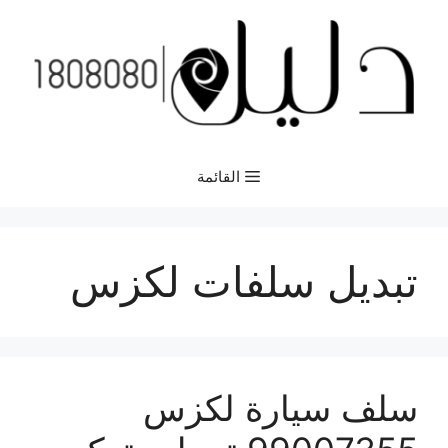
نتقل
لى
لمحتوى
القائمة
تبديل سلفات لكزس
سلف سيارة لكزس