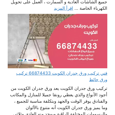
جميع الشاشات العادية و السمارت ، العمل على تحويل
الكهرباء الخاصة ...
اقرأ المزيد
فني تركيب ورق جدران الكويت 66874433 تركيب
ورق حائط
تركيب ورق جدران الكويت يعد ورق جدران الكويت من
أجود الأنواع والذي يعطي رونقا جميلا للمنازل والمكاتب
والفنادق يوفر الوقت والجهد وبتكلفة مناسبة للجميع ،
وما يميز ورق جدران الكويت أنه متنوع بالألوان
والرسومات المختلفة الراقية ويوجد منه العادي وثلاثي