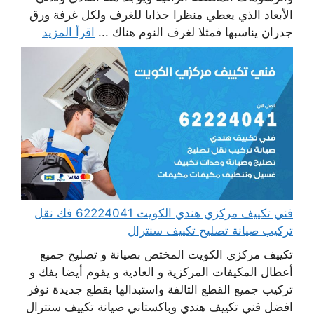
الأبعاد الذي يعطي منظرا جذابا للغرف ولكل غرفة ورق
جدران يناسبها فمثلا لغرف النوم هناك ...
اقرأ المزيد
فني تكييف مركزي هندي الكويت 62224041 فك نقل
تركيب صيانة تصليح تكييف سنترال
تكييف مركزي الكويت المختص بصيانة و تصليح جميع
أعطال المكيفات المركزية و العادية و يقوم أيضا بفك و
تركيب جميع القطع التالفة واستبدالها بقطع جديدة نوفر
افضل فني تكييف هندي وباكستاني صيانة تكييف سنترال